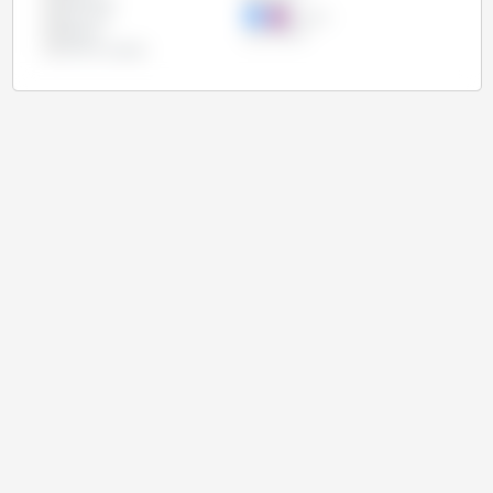
Indonésia
Japão
Marrocos
México
Nigéria
Turquia
União Europeia