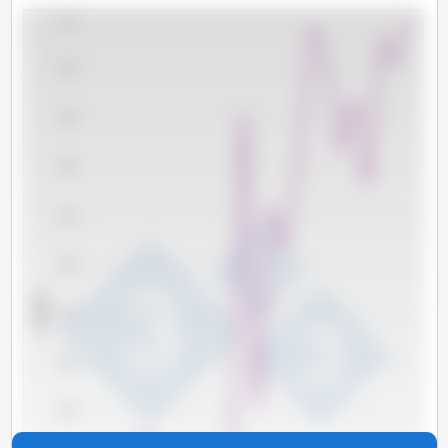
5,400
5,200
5,000
4,800
4,600
4,400
x 1000 t
4,200
4,000
3,800