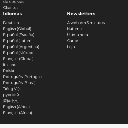
de cookies
Clientes
Idiomas
Newsletters
Deutsch
A web em 3 minutos
English (Global)
Nutrimail
Español (España)
Última hora
Español (Latam)
Carne
Español (Argentina)
Loja
Español (México)
Français (Global)
Italiano
Polski
Português (Portugal)
Português (Brasil)
Tiếng Việt
русский
简体中文
English (Africa)
Français (Africa)