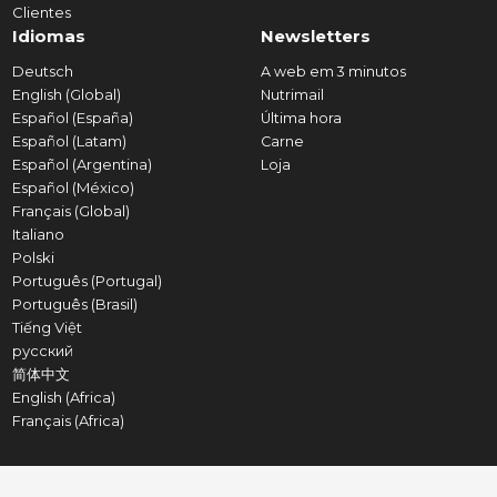
Clientes
Idiomas
Newsletters
Deutsch
A web em 3 minutos
English (Global)
Nutrimail
Español (España)
Última hora
Español (Latam)
Carne
Español (Argentina)
Loja
Español (México)
Français (Global)
Italiano
Polski
Português (Portugal)
Português (Brasil)
Tiếng Việt
русский
简体中文
English (Africa)
Français (Africa)