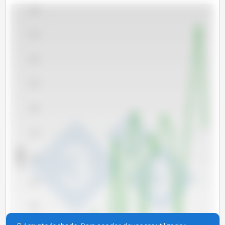
3,000
2,750
2,500
2,250
2,000
1,750
x 1000 t
1,500
1,250
1,000