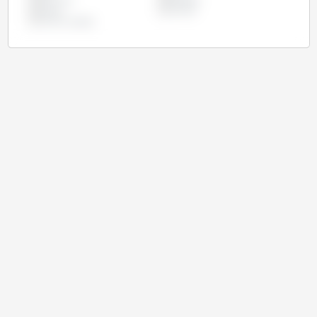
Myanmar
Paraguai
Rússia
Ucrânia
União Europeia