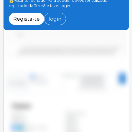
Assunto fechado. Para aceder deves ser utilizador
registado da 3tres3 e fazer login
3,000
Regista-te
login
2,000
1,000
0
2000/2001
2006/2007
2012/2013
2018/2019
2004/2005
2010/2011
2016/2017
2022/2023
2002/2003
2008/2009
2014/2015
2020/2021
Período
linhas
2000/2001 -
colunas
2023/2024
Evolução
Países
Argentina
Todos
Bolívia
Brasil
Canadá
China
Estados Unidos
Índia