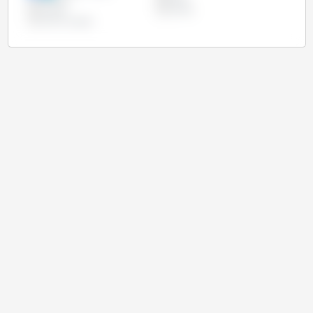
Paraguai
Rússia
Turquia
Ucrânia
União Europeia