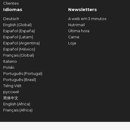
Clientes
Idiomas
Newsletters
Deutsch
A web em 3 minutos
English (Global)
Nutrimail
Español (España)
Última hora
Español (Latam)
Carne
Español (Argentina)
Loja
Español (México)
Français (Global)
Italiano
Polski
Português (Portugal)
Português (Brasil)
Tiếng Việt
русский
简体中文
English (Africa)
Français (Africa)