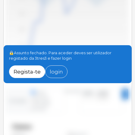
60
58
56
Assunto fechado. Para aceder deves ser utilizador
registado da 3tres3 e fazer login
54
2010
2012
2014
2016
2018
2020
2022
2024
2011
2013
2015
2017
2019
2021
2023
2025
Regista-te
login
Período
linhas
2010 - 2025
2
colunas
Evolução
situação
pontual
Países
Alemanha