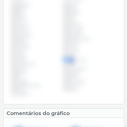
Todos
Argentina
Austria
Bélgica
Bolívia
Brasil
Bulgária
Canadá
Chile
China
Chipre
Colômbia
Costa Rica
Croácia
Dinamarca
Eslováquia
Eslovénia
Espanha
Estados Unidos
Estónia
Filipinas
Finlândia
França
Grécia
Hungria
Irlanda
Itália
Letónia
Lituânia
Luxemburgo
Malta
México
Países Baixos
Panamá
Paraguai
Peru
Polónia
Portugal
Reino Unido
República Checa
Roménia
Rússia
Suécia
Vietname
Comentários do gráfico