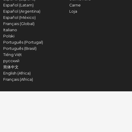
Español (Latam)
Carne
Español (Argentina)
Loja
Español (México)
Français (Global)
Italiano
Polski
Português (Portugal)
Português (Brasil)
Tiếng Việt
русский
简体中文
English (Africa)
Français (Africa)