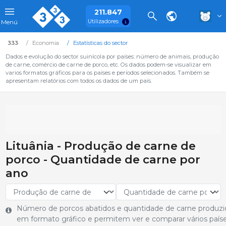
211.847
Utilizadores
Menú
333
Economia
Estatísticas do sector
Dados e evolução do sector suinícola por países: número de animais, produção
de carne, comércio de carne de porco, etc. Os dados podem-se visualizar em
varios formatos gráficos para os países e períodos selecionados. Também se
apresentam relatórios com todos os dados de um país.
Lituânia - Produção de carne de
porco - Quantidade de carne por
ano
Número de porcos abatidos e quantidade de carne produzi
em formato gráfico e permitem ver e comparar vários paíse