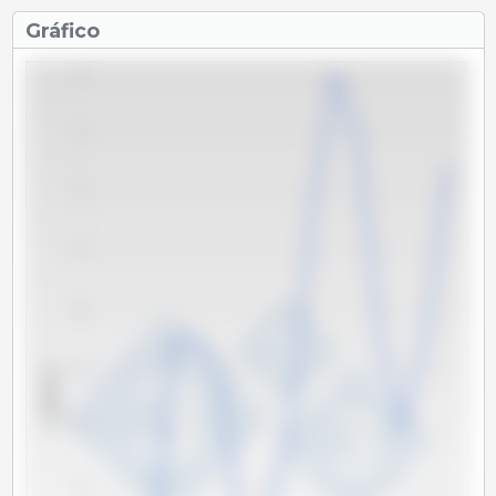
Gráfico
76
74
72
70
68
66
x 1000 Tm
64
62