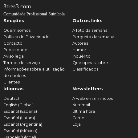
3tres3.com
Comunidade Profissional Suinícola
Secções
Outros links
Quem somos
A foto da semana
Política de Privacidade
Pergunta da semana
Contacto
Autores
Publicidade
Humor
Aviso legal
Inquérito
Termos de serviço
Que opinas sobre...
Informações sobre a utilização
Classificados
de cookies
Clientes
Idiomas
Newsletters
Deutsch
A web em 3 minutos
English (Global)
Nutrimail
Español (España)
Última hora
Español (Latam)
Carne
Español (Argentina)
Loja
Español (México)
Français (Global)