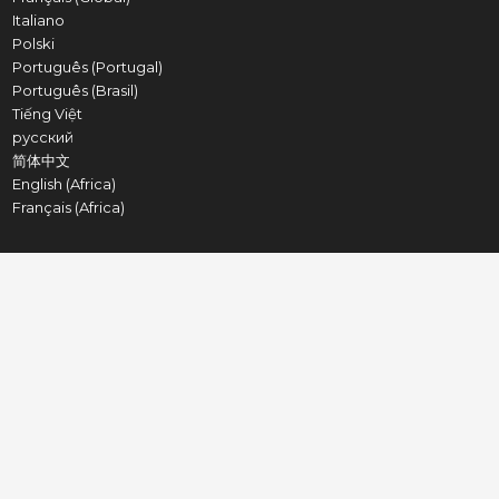
Italiano
Polski
Português (Portugal)
Português (Brasil)
Tiếng Việt
русский
简体中文
English (Africa)
Français (Africa)