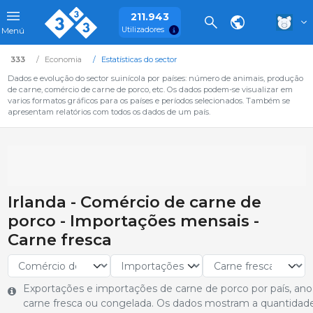
211.943
Utilizadores
Menú
333
Economia
Estatísticas do sector
Dados e evolução do sector suinícola por países: número de animais, produção
de carne, comércio de carne de porco, etc. Os dados podem-se visualizar em
varios formatos gráficos para os países e períodos selecionados. Também se
apresentam relatórios com todos os dados de um país.
Irlanda - Comércio de carne de
porco - Importações mensais -
Carne fresca
Exportações e importações de carne de porco por país, ano 
carne fresca ou congelada. Os dados mostram a quantidade 