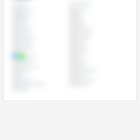
Alemanha
Todos
Argentina
Austria
Bélgica
Brasil
Bulgária
Chile
China
Chipre
Colômbia
Costa Rica
Croácia
Dinamarca
Eslováquia
Eslovénia
Espanha
Estónia
Finlândia
França
Grécia
Hungria
Irlanda
Itália
Letónia
Lituânia
Luxemburgo
Malta
México
Países Baixos
Peru
Polónia
Portugal
Reino Unido
República Checa
Roménia
Suécia