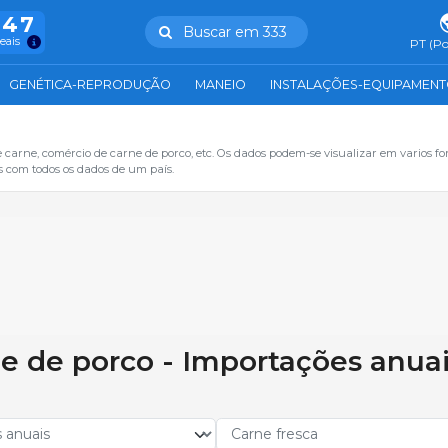
847
Buscar em 333
reais
PT (Po
GENÉTICA-REPRODUÇÃO
MANEIO
INSTALAÇÕES-EQUIPAMEN
 carne, comércio de carne de porco, etc. Os dados podem-se visualizar em varios f
s com todos os dados de um país.
e de porco - Importações anuai