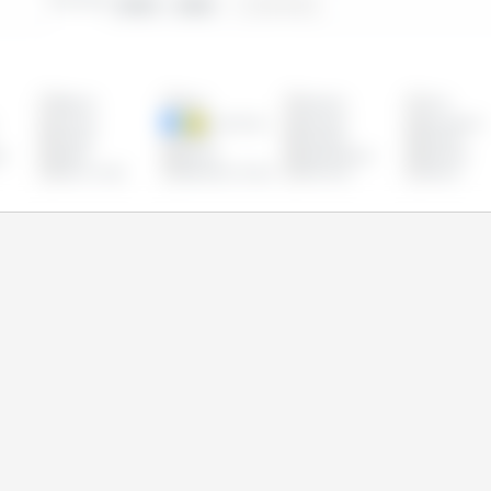
2000 - 2025
Bélgica
Brasil
Bulgária
Chile
Croácia
Dinamarca
Equador
Eslováquia
França
Grécia
Hungria
Irlanda
o
Malta
México
Países Baixos
Panamá
Reino Unido
República Checa
Roménia
Suécia