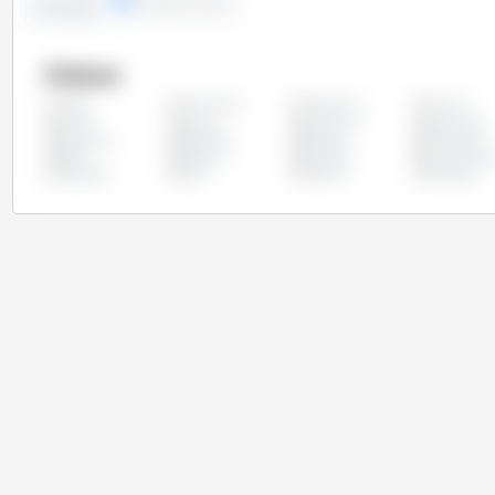
linhas
colunas
Evolução
Países
Alemanha
Argentina
Austria
Todos
China
Chipre
Colômbia
Costa Rica
Eslovénia
Espanha
Estónia
Finlândia
Itália
Letónia
Lituânia
Luxemburg
Paraguai
Peru
Polónia
Portugal