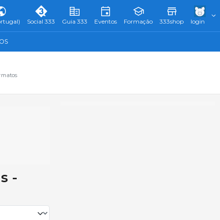
rtugal)
Social 333
Guia 333
Eventos
Formação
333shop
login
TOS
ormatos
s -