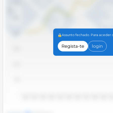
30,000
Tm
25,000
20,000
Assunto fechado. Para aceder de
Regista-te
login
15,000
10,000
5,000
0
2000
2001
2002
2003
2004
2005
2006
2007
2008
2009
20