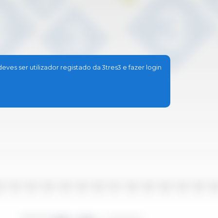
ves ser utilizador registado da 3tres3 e fazer login
10
2011
2012
2013
2014
2015
2016
2017
2018
2019
2020
2021
2022
202
Período