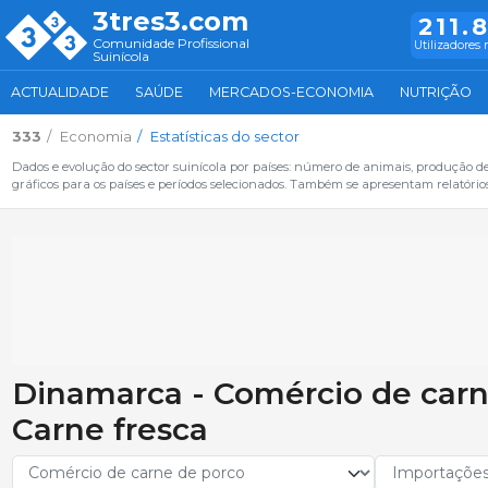
3tres3.com
211.
Comunidade Profissional
Utilizadores 
Suinícola
ACTUALIDADE
SAÚDE
MERCADOS-ECONOMIA
NUTRIÇÃO
333
Economia
Estatísticas do sector
Dados e evolução do sector suinícola por países: número de animais, produção de
gráficos para os países e períodos selecionados. Também se apresentam relatório
Dinamarca - Comércio de carn
Carne fresca