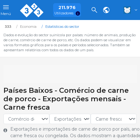
211.976
Utilizadores
Menú
333
Economia
Estatísticas do sector
Dados e evolução do sector suinícola por países: número de animais, produção
de carne, comércio de carne de porco, etc. Os dados podem-se visualizar em
varios formatos gráficos para os países e períodos selecionados. Também se
apresentam relatórios com todos os dados de um país.
Países Baixos - Comércio de carne
de porco - Exportações mensais -
Carne fresca
Exportações e importações de carne de porco por país, ano 
carne fresca ou congelada. Os dados mostram a quantidade 