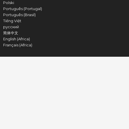
Polski
Português (Portugal)
Português (Brasil)
Tiếng Việt
русский
简体中文
English (Africa)
Français (Africa)