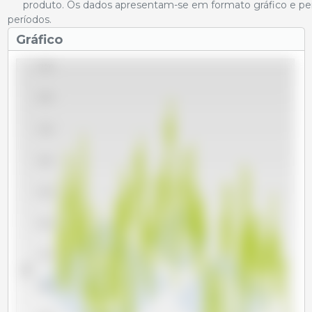
produto. Os dados apresentam-se em formato gráfico e per
períodos.
Gráfico
62,500
60,000
57,500
55,000
52,500
50,000
47,500
Tm
45,000