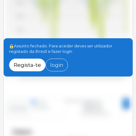
42,500
40,000
37,500
35,000
Assunto fechado. Para aceder deves ser utilizador
registado da 3tres3 e fazer login
32,500
Regista-te
login
30,000
2025-01
2022-01
2019-01
2016-01
2013-01
2026-01
2010-01
2023-01
2020-01
2017-01
2014-01
2011-01
2024-01
2021-01
2018-01
2015-01
2012-01
Período
linhas
2010-01 -
colunas
2026-02
Evolução
Países