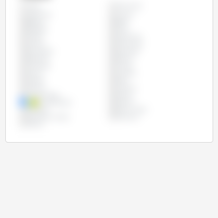
Alemanha
Todos
Argentina
Austria
Bélgica
Brasil
Bulgária
Chile
Chipre
Costa Rica
Croácia
Dinamarca
Eslováquia
Eslovénia
Espanha
Estónia
Finlândia
França
Grécia
Hungria
Irlanda
Itália
Letónia
Lituânia
Luxemburgo
México
Países Baixos
Polónia
Portugal
Reino Unido
República Checa
Roménia
Suécia