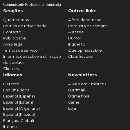
Comunidade Profissional Suinícola
Secções
Outros links
Quem somos
A foto da semana
Política de Privacidade
Pergunta da semana
Contacto
Autores
Publicidade
Humor
Aviso legal
Inquérito
Termos de serviço
Que opinas sobre...
Informações sobre a utilização
Classificados
de cookies
Clientes
Idiomas
Newsletters
Deutsch
A web em 3 minutos
English (Global)
Nutrimail
Español (España)
Última hora
Español (Latam)
Carne
Español (Argentina)
Loja
Español (México)
Français (Global)
Italiano