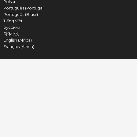
Polski
Português (Portugal)
Português (Brasil)
Tiếng Việt
русский
简体中文
English (Africa)
Français (Africa)