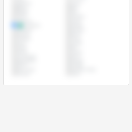
Argentina
Austria
Bélgica
Brasil
Bulgária
Chile
Chipre
Colômbia
Costa Rica
Croácia
Dinamarca
Equador
Eslováquia
Eslovénia
Espanha
Estónia
Finlândia
França
Grécia
Hungria
Irlanda
Itália
Letónia
Lituânia
Luxemburgo
México
Países Baixos
Paraguai
Polónia
Portugal
Reino Unido
República Checa
Roménia
Suécia