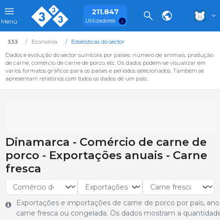
211.847
Utilizadores
Menú
333
Economia
Estatísticas do sector
Dados e evolução do sector suinícola por países: número de animais, produção
de carne, comércio de carne de porco, etc. Os dados podem-se visualizar em
varios formatos gráficos para os países e períodos selecionados. Também se
apresentam relatórios com todos os dados de um país.
Dinamarca - Comércio de carne de
porco - Exportações anuais - Carne
fresca
Exportações e importações de carne de porco por país, ano 
carne fresca ou congelada. Os dados mostram a quantidade 