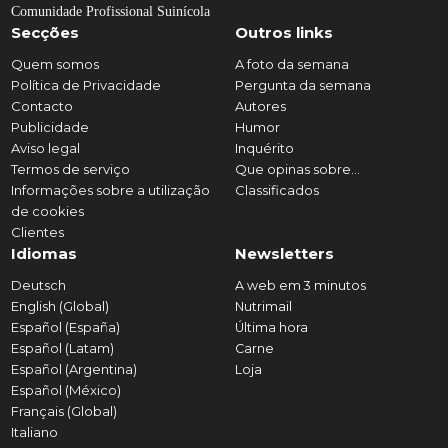
Comunidade Profissional Suinícola
Secções
Outros links
Quem somos
A foto da semana
Política de Privacidade
Pergunta da semana
Contacto
Autores
Publicidade
Humor
Aviso legal
Inquérito
Termos de serviço
Que opinas sobre...
Informações sobre a utilização
Classificados
de cookies
Clientes
Idiomas
Newsletters
Deutsch
A web em 3 minutos
English (Global)
Nutrimail
Español (España)
Última hora
Español (Latam)
Carne
Español (Argentina)
Loja
Español (México)
Français (Global)
Italiano