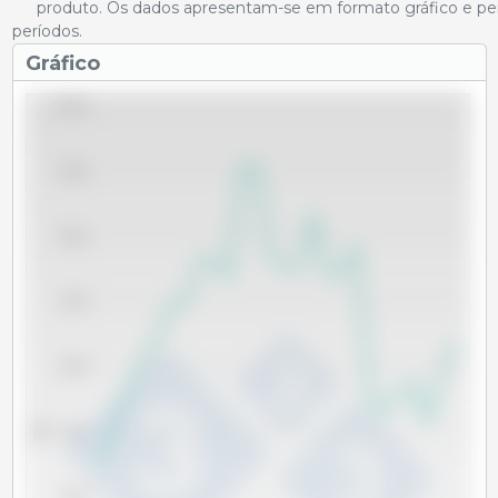
produto. Os dados apresentam-se em formato gráfico e per
períodos.
Gráfico
1,000,000
900,000
800,000
700,000
600,000
Tm
500,000
400,000