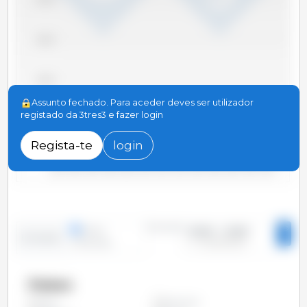
300,000
200,000
Assunto fechado. Para aceder deves ser utilizador
registado da 3tres3 e fazer login
100,000
Regista-te
login
0
2008
2004
2000
2022
2018
2014
2010
2006
2002
2024
2020
2016
2012
Período
linhas
2000 - 2025
Evolução
colunas
Países
Alemanha
Todos