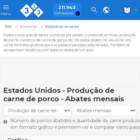
211.943
Utilizadores
Menú
333
Economia
Estatísticas do sector
Dados e evolução do sector suinícola por países: número de animais, produção
de carne, comércio de carne de porco, etc. Os dados podem-se visualizar em
varios formatos gráficos para os países e períodos selecionados. Também se
apresentam relatórios com todos os dados de um país.
Estados Unidos - Produção de
carne de porco - Abates mensais
Número de porcos abatidos e quantidade de carne produzi
em formato gráfico e permitem ver e comparar vários paíse