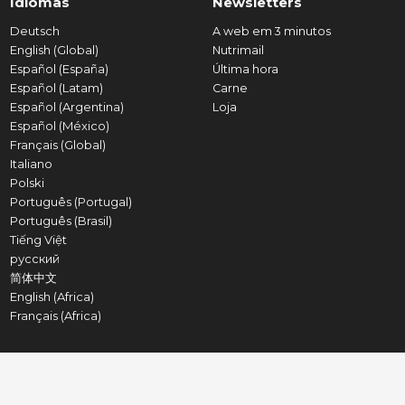
Idiomas
Newsletters
Deutsch
A web em 3 minutos
English (Global)
Nutrimail
Español (España)
Última hora
Español (Latam)
Carne
Español (Argentina)
Loja
Español (México)
Français (Global)
Italiano
Polski
Português (Portugal)
Português (Brasil)
Tiếng Việt
русский
简体中文
English (Africa)
Français (Africa)