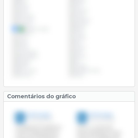
Brasil
Bulgária
Canadá
Chile
Chipre
Colômbia
Costa Rica
Croácia
Dinamarca
Eslováquia
Eslovénia
Espanha
Estados Unidos
Estónia
Finlândia
França
Grécia
Hungria
Irlanda
Itália
Letónia
Lituânia
Luxemburgo
Malta
Países Baixos
Panamá
Paraguai
Peru
Polónia
Portugal
Reino Unido
República Checa
Roménia
Suécia
Comentários do gráfico
333 Portugal
333 Portugal
14-Set-2015 12:16
10-Out-2014 8:00
Os países da UE abateram
Na UE, o número de
mais 5 milhões de porcos
porcos abatidos em Maio