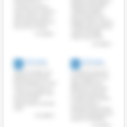
Maio de 2013. Se
passado mês de Agosto a
compararmos Março,
redução foi de quase 2
Abril e Maio em conjunto
milhões de cabeças
relativamente a 2013, a
relativamente ao ano
diminuição é de 6,5% nos
passado (9,6%) e mais de 2
EUA e 1% no Canadá.
milhões relativamente ao
mês de Julho deste
ver o gráfico
mesmo ano (10,3%).
ver o gráfico
333 Portugal
333 Portugal
22-Out-2013 1:18
05-Set-2013 14:54
Apesar da tendência de
Os dados dos abates de
descida do número de
Maio apresentam uma
porcos abatidos, em Julho
ligeira tendência de
vemos um aumento na
descida da maioria dos
maioria dos países (mais
principais produtores
de meio milhão
europeus relativamente
relativamente a Julho de
ao mês anterior e,
2012).
sobretudo relativamente
ao mesmo período do ano
ver o gráfico
anterior (2,2% global)
ver o gráfico