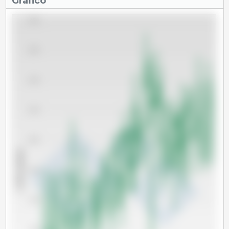
Gráfico
12,500
12,000
11,500
11,000
10,500
x 1000 cabeças
10,000
9,500