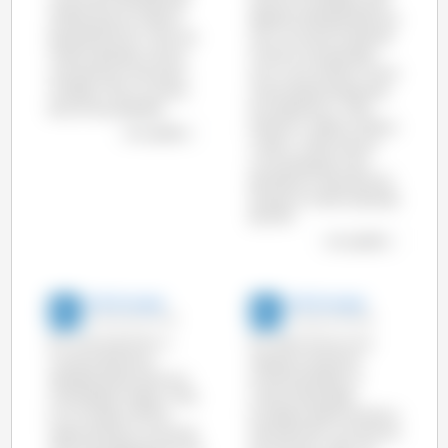
no primeiro semestre de
continua a tendência de
2015 do que no mesmo
descida verificada este ano
período de 2014 (+4%). No
com uma diminuição de
mesmo período, os EUA
3,4% em comparação
aumentaram cerca de 4
com o ano anterior. Entre
milhões (+7%) o número
os principais produtores,
de animais abatidos.
só a Espanha (+ 1,3%),
Polónia (+ 3,8%) e o Reino
ver o gráfico
Unido (+ 2,5%) tiveram
uma produção mais
elevada em Maio de 2014
do que no mesmo período
de 2013.
ver o gráfico
333 Portugal
333 Portugal
26-Set-2014 10:48
19-Ago-2014 8:00
Em Junho de 2014, o
Em Abril houve uma
número de porcos
redução nos porcos
abatidos baixou de novo
comercializados na
nos Estados Unidos (-1,2%)
maioria dos países
e no Canadá (-18,7%),
Europeus relativamente a
relativamente a Junho de
Abril de 2013, no conjunto