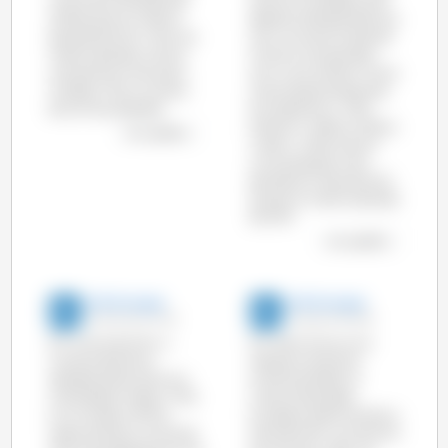
no primeiro semestre de
continua a tendência de
2015 do que no mesmo
descida verificada este ano
período de 2014 (+4%). No
com uma diminuição de
mesmo período, os EUA
3,4% em comparação
aumentaram cerca de 4
com o ano anterior. Entre
milhões (+7%) o número
os principais produtores,
de animais abatidos.
só a Espanha (+ 1,3%),
Polónia (+ 3,8%) e o Reino
ver o gráfico
Unido (+ 2,5%) tiveram
uma produção mais
elevada em Maio de 2014
do que no mesmo período
de 2013.
ver o gráfico
333 Portugal
333 Portugal
26-Set-2014 10:48
19-Ago-2014 8:00
Em Junho de 2014, o
Em Abril houve uma
número de porcos
redução nos porcos
abatidos baixou de novo
comercializados na
nos Estados Unidos (-1,2%)
maioria dos países
e no Canadá (-18,7%),
Europeus relativamente a
relativamente a Junho de
Abril de 2013, no conjunto