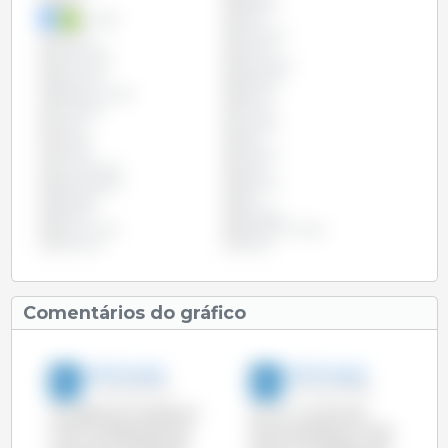
Brasil
Bulgária
Canadá
Chile
Chipre
Colômbia
Costa Rica
Croácia
Dinamarca
Eslováquia
Eslovénia
Espanha
Estados Unidos
Estónia
Finlândia
França
Grécia
Hungria
Irlanda
Itália
Letónia
Lituânia
Luxemburgo
Malta
Países Baixos
Panamá
Paraguai
Peru
Polónia
Portugal
Reino Unido
República Checa
Roménia
Suécia
Comentários do gráfico
333 Portugal
333 Portugal
14-Set-2015 12:16
10-Out-2014 8:00
Os países da UE abateram
Na UE, o número de
mais 5 milhões de porcos
porcos abatidos em Maio