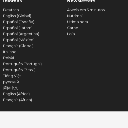
Idiomas
Newsletters
Deutsch
A web em 3 minutos
English (Global)
Nutrimail
Español (España)
Última hora
Español (Latam)
Carne
Español (Argentina)
Loja
Español (México)
Français (Global)
Italiano
Polski
Português (Portugal)
Português (Brasil)
Tiếng Việt
русский
简体中文
English (Africa)
Français (Africa)