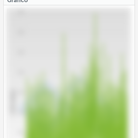
Gráfico
2,400
2,300
2,200
2,100
x 1000 cabeças
2,000
1,900
1,800