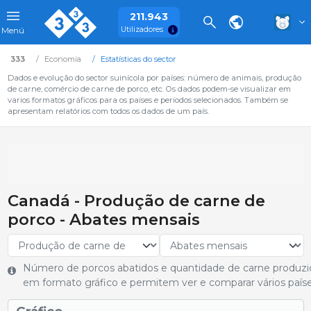
211.943
Utilizadores
Menú
333
Economia
Estatísticas do sector
Dados e evolução do sector suinícola por países: número de animais, produção
de carne, comércio de carne de porco, etc. Os dados podem-se visualizar em
varios formatos gráficos para os países e períodos selecionados. Também se
apresentam relatórios com todos os dados de um país.
Canadá - Produção de carne de
porco - Abates mensais
Número de porcos abatidos e quantidade de carne produzi
em formato gráfico e permitem ver e comparar vários paíse