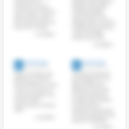
Maio de 2013. Se
passado mês de Agosto a
compararmos Março,
redução foi de quase 2
Abril e Maio em conjunto
milhões de cabeças
relativamente a 2013, a
relativamente ao ano
diminuição é de 6,5% nos
passado (9,6%) e mais de 2
EUA e 1% no Canadá.
milhões relativamente ao
mês de Julho deste
ver o gráfico
mesmo ano (10,3%).
ver o gráfico
333 Portugal
333 Portugal
22-Out-2013 1:18
05-Set-2013 14:54
Apesar da tendência de
Os dados dos abates de
descida do número de
Maio apresentam uma
porcos abatidos, em Julho
ligeira tendência de
vemos um aumento na
descida da maioria dos
maioria dos países (mais
principais produtores
de meio milhão
europeus relativamente
relativamente a Julho de
ao mês anterior e,
2012).
sobretudo relativamente
ao mesmo período do ano
ver o gráfico
anterior (2,2% global)
ver o gráfico