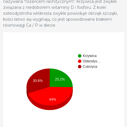
nazywana "różańcem rachitycznym". Krzywica jest zwykle
związana z niedoborem witaminy D i fosforu. Z kolei
osteodystrofia włóknista zwykle powoduje obrzęk szczęki,
kości łatwo się wyginają, co jest spowodowane brakiem
równowagi Ca / P w diecie.
Krzywica
Osteodys…
Cukrzyca
25.2%
30.8%
44%