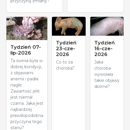
przyczyną zmiany?
Tydzień
Tydzień
Tydzień 07-
23-cze-
16-cze-
lip-2026
2026
2026
Ta świnia była w
Co to za
Jaka
dobrej kondycji,
choroba?
choroba
z objawami
wywołała
anemii i padła
takie objawy
nagle.
skórne?
Zawartość jelit
jest niemal
czarna. Jaka jest
najbardziej
prawdopodobna
przyczyna tego
stanu?