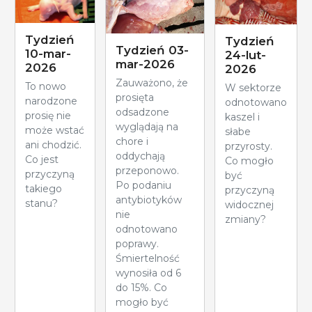
Tydzień
Tydzień
Tydzień 03-
10-mar-
24-lut-
mar-2026
2026
2026
Zauważono, że
To nowo
W sektorze
prosięta
narodzone
odnotowano
odsadzone
prosię nie
kaszel i
wyglądają na
może wstać
słabe
chore i
ani chodzić.
przyrosty.
oddychają
Co jest
Co mogło
przeponowo.
przyczyną
być
Po podaniu
takiego
przyczyną
antybiotyków
stanu?
widocznej
nie
zmiany?
odnotowano
poprawy.
Śmiertelność
wynosiła od 6
do 15%. Co
mogło być