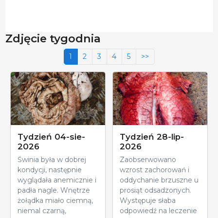
Zdjęcie tygodnia
1
2
3
4
5
>>
Tydzień 04-sie-
Tydzień 28-lip-
2026
2026
Świnia była w dobrej
Zaobserwowano
kondycji, następnie
wzrost zachorowań i
wyglądała anemicznie i
oddychanie brzuszne u
padła nagle. Wnętrze
prosiąt odsadzonych.
żołądka miało ciemną,
Występuje słaba
niemal czarną,
odpowiedź na leczenie