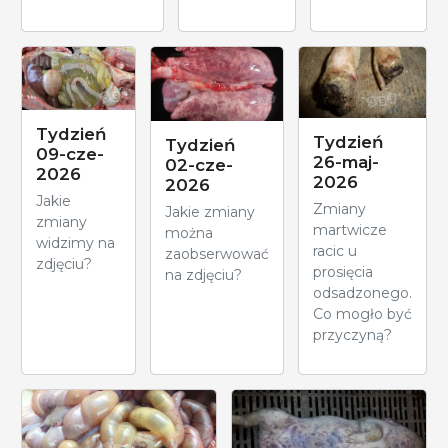
Tydzień
Tydzień
Tydzień
09-cze-
26-maj-
02-cze-
2026
2026
2026
Jakie
Zmiany
Jakie zmiany
zmiany
martwicze
można
widzimy na
racic u
zaobserwować
zdjęciu?
prosięcia
na zdjęciu?
odsadzonego.
Co mogło być
przyczyną?