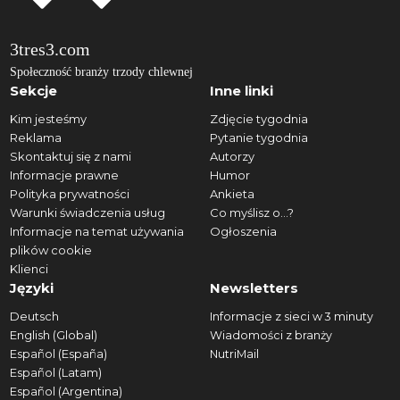
3tres3.com
Społeczność branży trzody chlewnej
Sekcje
Inne linki
Kim jesteśmy
Zdjęcie tygodnia
Reklama
Pytanie tygodnia
Skontaktuj się z nami
Autorzy
Informacje prawne
Humor
Polityka prywatności
Ankieta
Warunki świadczenia usług
Co myślisz o...?
Informacje na temat używania
Ogłoszenia
plików cookie
Klienci
Języki
Newsletters
Deutsch
Informacje z sieci w 3 minuty
English (Global)
Wiadomości z branży
Español (España)
NutriMail
Español (Latam)
Español (Argentina)