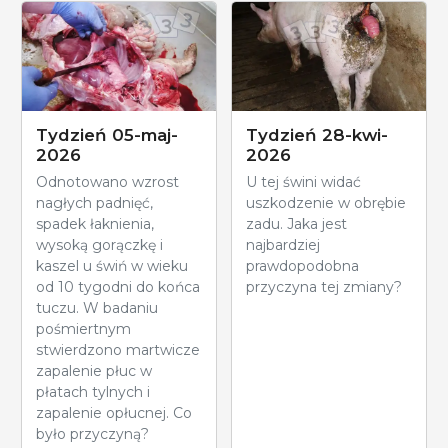
Tydzień 05-maj-
Tydzień 28-kwi-
2026
2026
Odnotowano wzrost
U tej świni widać
nagłych padnięć,
uszkodzenie w obrębie
spadek łaknienia,
zadu. Jaka jest
wysoką gorączkę i
najbardziej
kaszel u świń w wieku
prawdopodobna
od 10 tygodni do końca
przyczyna tej zmiany?
tuczu. W badaniu
pośmiertnym
stwierdzono martwicze
zapalenie płuc w
płatach tylnych i
zapalenie opłucnej. Co
było przyczyną?