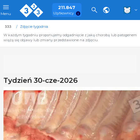
211.847
Użytkownicy
Menu
333
Zdjęcie tygodnia
W każdym tygodniu proponujemy odgadnięcie z jaką chorobą lub patogenem
wiążą się objawy lub zmiany przedstawione na zdjęciu.
Tydzień 30-cze-2026