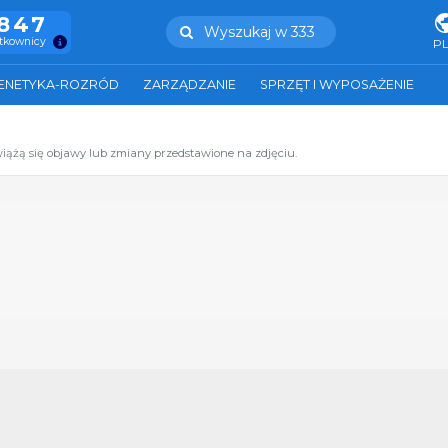
.847
Wyszukaj w 333
ytkownicy
P
ENETYKA-ROZRÓD
ZARZĄDZANIE
SPRZĘT I WYPOSAŻENIE
ążą się objawy lub zmiany przedstawione na zdjęciu.