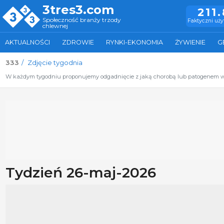
3tres3.com
211
Społeczność branży trzody
Faktyczni uż
chlewnej
AKTUALNOŚCI
ZDROWIE
RYNKI-EKONOMIA
ŻYWIENIE
G
333
Zdjęcie tygodnia
W każdym tygodniu proponujemy odgadnięcie z jaką chorobą lub patogenem wi
Tydzień 26-maj-2026