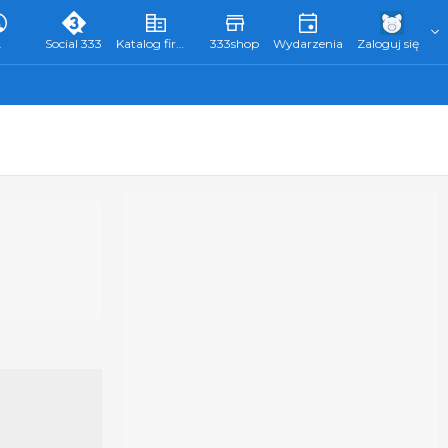
L
Social 333
Katalog firm 333
333shop
Wydarzenia
Zaloguj się