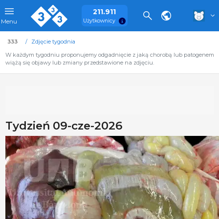
211.911
Użytkownicy
Menu
333
Zdjęcie tygodnia
W każdym tygodniu proponujemy odgadnięcie z jaką chorobą lub patogenem
wiążą się objawy lub zmiany przedstawione na zdjęciu.
Tydzień 09-cze-2026