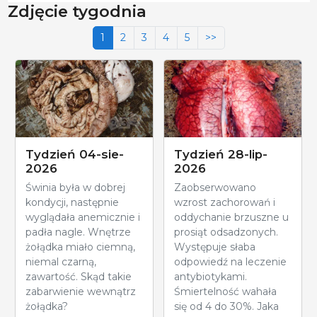
Zdjęcie tygodnia
1
2
3
4
5
>>
Tydzień 04-sie-
Tydzień 28-lip-
2026
2026
Świnia była w dobrej
Zaobserwowano
kondycji, następnie
wzrost zachorowań i
wyglądała anemicznie i
oddychanie brzuszne u
padła nagle. Wnętrze
prosiąt odsadzonych.
żołądka miało ciemną,
Występuje słaba
niemal czarną,
odpowiedź na leczenie
zawartość. Skąd takie
antybiotykami.
zabarwienie wewnątrz
Śmiertelność wahała
żołądka?
się od 4 do 30%. Jaka