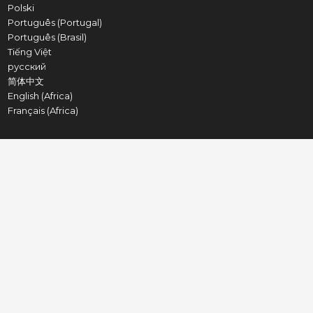
Polski
Português (Portugal)
Português (Brasil)
Tiếng Việt
русский
简体中文
English (Africa)
Français (Africa)