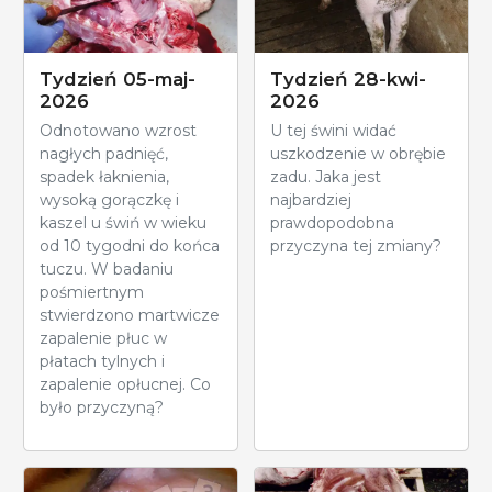
Tydzień 05-maj-
Tydzień 28-kwi-
2026
2026
Odnotowano wzrost
U tej świni widać
nagłych padnięć,
uszkodzenie w obrębie
spadek łaknienia,
zadu. Jaka jest
wysoką gorączkę i
najbardziej
kaszel u świń w wieku
prawdopodobna
od 10 tygodni do końca
przyczyna tej zmiany?
tuczu. W badaniu
pośmiertnym
stwierdzono martwicze
zapalenie płuc w
płatach tylnych i
zapalenie opłucnej. Co
było przyczyną?