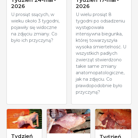
2026
2026
U prosiąt ssących, w
U wielu prosiąt 8
wieku około 3 tygodni,
tygodni po odsadzeniu
pojawiły się widoczne
występowała
na zdjęciu zmiany. Co
intensywna biegunka,
było ich przyczyną?
której towarzyszyła
wysoka śmiertelność. U
wszystkich padłych
zwierząt stwierdzono
takie same zmiany
anatomopatologiczne,
jak na zdjęciu. Co
prawdopodobnie było
przyczyną?
Tydzień
Tydzień