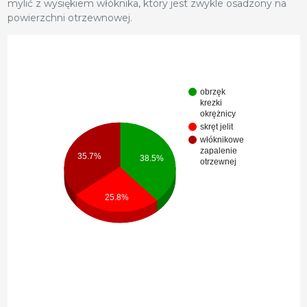
mylić z wysiękiem włóknika, który jest zwykle osadzony na
powierzchni otrzewnowej.
obrzęk
krezki
okrężnicy
skręt jelit
włóknikowe
zapalenie
35.7%
38.5%
otrzewnej
25.8%