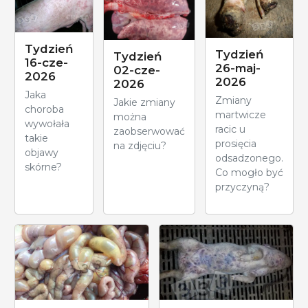
Tydzień
Tydzień
Tydzień
16-cze-
26-maj-
02-cze-
2026
2026
2026
Jaka
Zmiany
Jakie zmiany
choroba
martwicze
można
wywołała
racic u
zaobserwować
takie
prosięcia
na zdjęciu?
objawy
odsadzonego.
skórne?
Co mogło być
przyczyną?