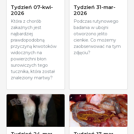
Tydzień 07-kwi-
Tydzień 31-mar-
2026
2026
Która z chorób
Podczas rutynowego
zakaźnych jest
badania w ubojni
najbardziej
otworzono jelito
prawdopodobną
cienkie. Co możemy
przyczyną krwotoków
zaobserwować na tym
widocznych na
zdjęciu?
powierzchni błon
surowiczych tego
tucznika, która został
znaleziony martwy?
Tydzień 24-mar-
Tydzień 17-mar-