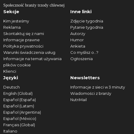
Społeczność branży trzody chlewnej
Sekcje
Inne linki
Kim jesteśmy
Zdjęcie tygodnia
Reklama
Pytanie tygodnia
Skontaktuj się z nami
Autorzy
Informacje prawne
Humor
Polityka prywatności
Ankieta
Warunki świadczenia usług
Co myślisz o...?
Informacje na temat używania
Ogłoszenia
plików cookie
Klienci
Języki
Newsletters
Deutsch
Informacje z sieci w 3 minuty
English (Global)
Wiadomości z branży
Español (España)
NutriMail
Español (Latam)
Español (Argentina)
Español (México)
Français (Global)
Italiano