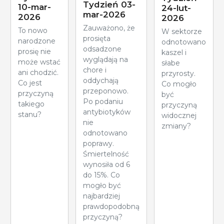
Tydzień 03-
10-mar-
24-lut-
mar-2026
2026
2026
Zauważono, że
To nowo
W sektorze
prosięta
narodzone
odnotowano
odsadzone
prosię nie
kaszel i
wyglądają na
może wstać
słabe
chore i
ani chodzić.
przyrosty.
oddychają
Co jest
Co mogło
przeponowo.
przyczyną
być
Po podaniu
takiego
przyczyną
antybiotyków
stanu?
widocznej
nie
zmiany?
odnotowano
poprawy.
Śmiertelność
wynosiła od 6
do 15%. Co
mogło być
najbardziej
prawdopodobną
przyczyną?