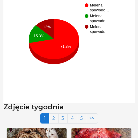
Melena
spowodo…
Melena
spowodo…
Melena
13%
spowodo…
15.3%
71.8%
Zdjęcie tygodnia
1
2
3
4
5
>>