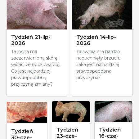
Tydzień 21-lip-
Tydzień 14-lip-
2026
2026
Ta locha ma
Ta świnia ma bardzo
zaczerwienioną skórę i
napuchnięty brzuch.
widać, że odczuwa ból.
Jaka jest najbardziej
Co jest najbardziej
prawdopodobna
prawdopodobną
przyczyna?
przyczyną zmiany?
Tydzień
Tydzień
Tydzień
23-cze-
16-cze-
30-cze-