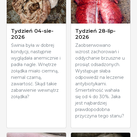
Tydzień 04-sie-
Tydzień 28-lip-
2026
2026
Świnia była w dobrej
Zaobserwowano
kondycji, następnie
wzrost zachorowań i
wyglądała anemicznie i
oddychanie brzuszne u
padła nagle. Wnętrze
prosiąt odsadzonych.
żołądka miało ciemną,
Występuje słaba
niemal czarną,
odpowiedź na leczenie
zawartość. Skąd takie
antybiotykami.
zabarwienie wewnątrz
Śmiertelność wahała
żołądka?
się od 4 do 30%. Jaka
jest najbardziej
prawdopodobna
przyczyna tego stanu?