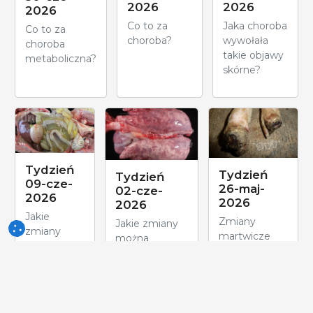
2026
2026
2026
Co to za
Jaka choroba
Co to za
choroba?
wywołała
choroba
takie objawy
metaboliczna?
skórne?
Tydzień
Tydzień
Tydzień
09-cze-
26-maj-
02-cze-
2026
2026
2026
Jakie
Zmiany
Jakie zmiany
zmiany
martwicze
można
widzimy na
racic u
zaobserwować
zdjęciu?
prosięcia
na zdjęciu?
odsadzonego.
Co mogło być
przyczyną?