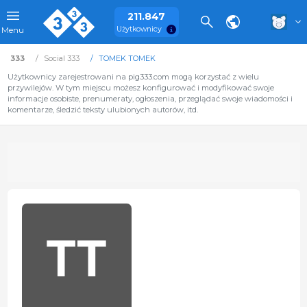
211.847
Użytkownicy
Menu
333
Social 333
TOMEK TOMEK
Użytkownicy zarejestrowani na pig333.com mogą korzystać z wielu
przywilejów. W tym miejscu możesz konfigurować i modyfikować swoje
informacje osobiste, prenumeraty, ogłoszenia, przeglądać swoje wiadomości i
komentarze, śledzić teksty ulubionych autorów, itd.