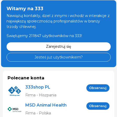
Witamy na 333
Nawiązuj kontakty, dziel z innymi i wchodź w interakcje z
największą społecznością profesjonalistów w branży
trzody chlewnej.
Świętujemy 211847 użytkowników na 333!
Zarejestruj się
Jesteś już użytkownikiem?
Polecane konta
333shop PL
Obserwuj
Firma - Hiszpania
MSD Animal Health
Obserwuj
(Intervet Sp. z o.o.)
Firma - Polska