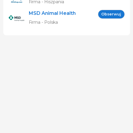
Firma - Hiszpania
MSD Animal Health
Obserwuj
(Intervet Sp. z o.o.)
Firma - Polska