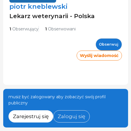
piotr kneblewski
Lekarz weterynarii - Polska
1
Obserwujący
1
Obserwowani
Obserwuj
Wyślij wiadomość
musiz być zalogowany aby zobaczyć swój profil
publiczny
Zarejestruj się
Zaloguj się