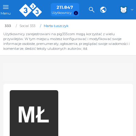
211.847
Użytkownicy
Menu
333
Social 333
Marta Łuszczyk
Użytkownicy zarejestrowani na pig333.com mogą korzystać z wielu
przywilejów. W tym miejscu możesz konfigurować i modyfikować swoje
informacje osobiste, prenumeraty, ogłoszenia, przeglądać swoje wiadomości i
komentarze, śledzić teksty ulubionych autorów, itd.