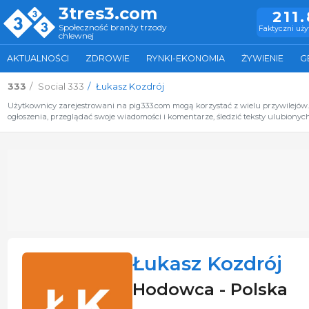
3tres3.com
211
Społeczność branży trzody
Faktyczni uż
chlewnej
AKTUALNOŚCI
ZDROWIE
RYNKI-EKONOMIA
ŻYWIENIE
G
333
Social 333
Łukasz Kozdrój
Użytkownicy zarejestrowani na pig333.com mogą korzystać z wielu przywilejów
ogłoszenia, przeglądać swoje wiadomości i komentarze, śledzić teksty ulubionych
Łukasz Kozdrój
Hodowca - Polska