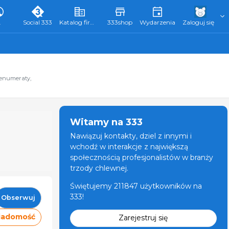
L
Social 333
Katalog firm 333
333shop
Wydarzenia
Zaloguj się
renumeraty,
Witamy na 333
Nawiązuj kontakty, dziel z innymi i
wchodź w interakcje z największą
społecznością profesjonalistów w branży
trzody chlewnej.
Świętujemy 211847 użytkowników na
333!
Obserwuj
wiadomość
Zarejestruj się