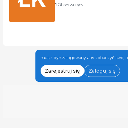
1
Obserwujący
musiz być zalogowany aby zobaczyć swój pr
Zarejestruj się
Zaloguj się