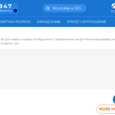
.847
Wyszukaj w 333
ytkownicy
P
ENETYKA-ROZRÓD
ZARZĄDZANIE
SPRZĘT I WYPOSAŻENIE
. W tym miejscu możesz konfigurować i modyfikować swoje informacje osobiste, p
 autorów, itd.
Wyślij 