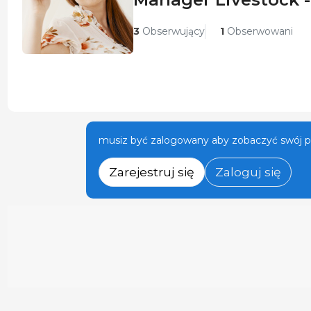
3
Obserwujący
1
Obserwowani
musiz być zalogowany aby zobaczyć swój pr
Zarejestruj się
Zaloguj się