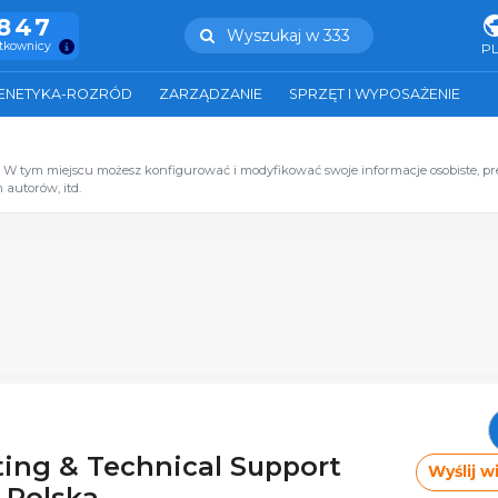
.847
Wyszukaj w 333
ytkownicy
P
ENETYKA-ROZRÓD
ZARZĄDZANIE
SPRZĘT I WYPOSAŻENIE
. W tym miejscu możesz konfigurować i modyfikować swoje informacje osobiste, p
 autorów, itd.
ting & Technical Support
Wyślij 
 Polska