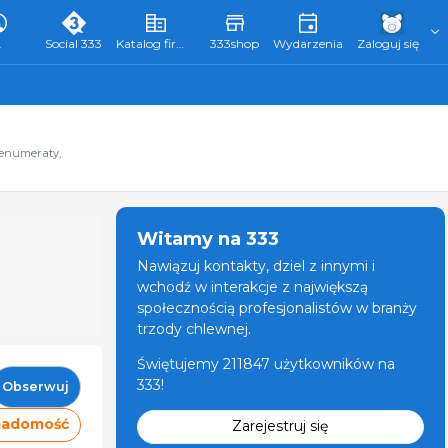
L
Social 333
Katalog firm 333
333shop
Wydarzenia
Zaloguj się
renumeraty,
Witamy na 333
Nawiązuj kontakty, dziel z innymi i
wchodź w interakcje z największą
społecznością profesjonalistów w branży
trzody chlewnej.
Świętujemy 211847 użytkowników na
333!
Obserwuj
wiadomość
Zarejestruj się