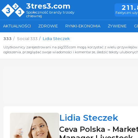
3tres3.com
211
Społeczność branży trzody
Faktyczni uż
chlewnej
AKTUALNOŚCI
ZDROWIE
RYNKI-EKONOMIA
ŻYWIENIE
G
333
Social 333
Lidia Steczek
Użytkownicy zarejestrowani na pig333.com mogą korzystać z wielu przywilejów
ogłoszenia, przeglądać swoje wiadomości i komentarze, śledzić teksty ulubionych
Lidia Steczek
Ceva Polska - Marke
Manager Livestock -