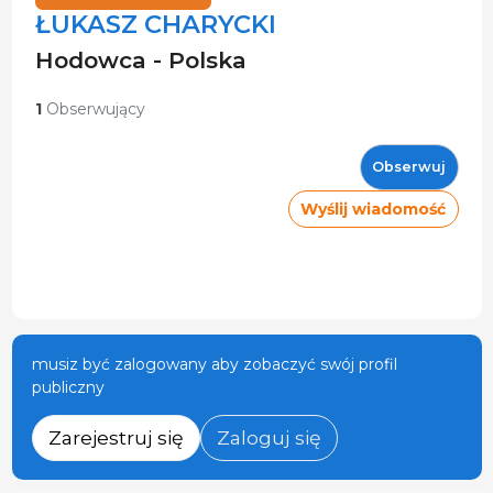
ŁUKASZ CHARYCKI
Hodowca - Polska
1
Obserwujący
Obserwuj
Wyślij wiadomość
musiz być zalogowany aby zobaczyć swój profil
publiczny
Zarejestruj się
Zaloguj się