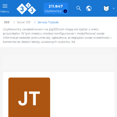
211.847
Użytkownicy
Menu
333
Social 333
Janusz Trybuła
Użytkownicy zarejestrowani na pig333.com mogą korzystać z wielu
przywilejów. W tym miejscu możesz konfigurować i modyfikować swoje
informacje osobiste, prenumeraty, ogłoszenia, przeglądać swoje wiadomości i
komentarze, śledzić teksty ulubionych autorów, itd.