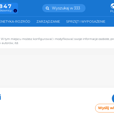
.847
Wyszukaj w 333
ytkownicy
P
ENETYKA-ROZRÓD
ZARZĄDZANIE
SPRZĘT I WYPOSAŻENIE
. W tym miejscu możesz konfigurować i modyfikować swoje informacje osobiste, p
 autorów, itd.
i
Wyślij 