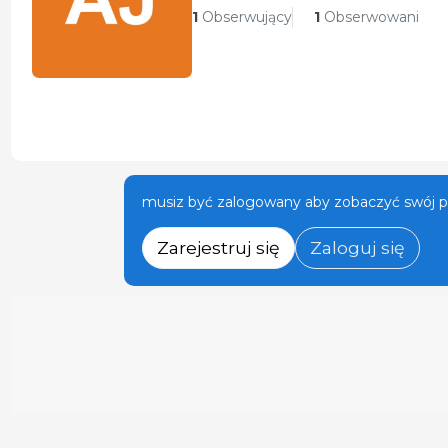
1
Obserwujący
1
Obserwowani
musiz być zalogowany aby zobaczyć swój pr
Zarejestruj się
Zaloguj się