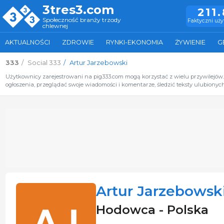
3tres3.com
211
Społeczność branży trzody
Faktyczni uż
chlewnej
AKTUALNOŚCI
ZDROWIE
RYNKI-EKONOMIA
ŻYWIENIE
G
333
Social 333
Artur Jarzebowski
Użytkownicy zarejestrowani na pig333.com mogą korzystać z wielu przywilejów
ogłoszenia, przeglądać swoje wiadomości i komentarze, śledzić teksty ulubionych
Artur Jarzebowsk
Hodowca - Polska