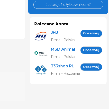
Jesteś już użytkownikiem?
Polecane konta
JHJ
Obserwuj
Firma - Polska
MSD Animal
Obserwuj
Health
Firma - Polska
(Intervet Sp.
333shop PL
z o.o.)
Obserwuj
Firma - Hiszpania