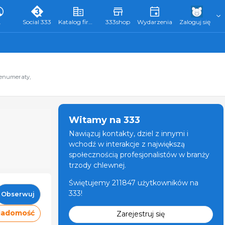
L
Social 333
Katalog firm 333
333shop
Wydarzenia
Zaloguj się
renumeraty,
Witamy na 333
Nawiązuj kontakty, dziel z innymi i
wchodź w interakcje z największą
społecznością profesjonalistów w branży
trzody chlewnej.
Świętujemy 211847 użytkowników na
333!
Obserwuj
wiadomość
Zarejestruj się