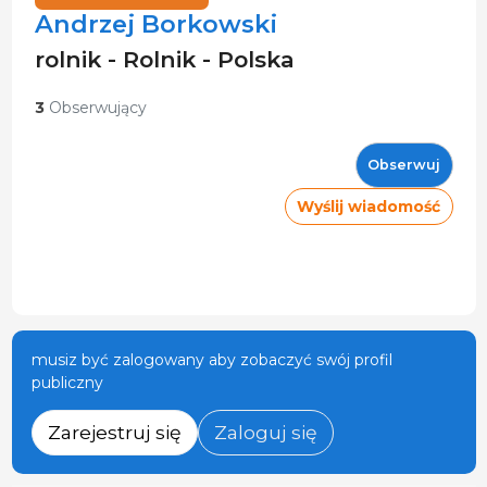
Andrzej Borkowski
rolnik - Rolnik - Polska
3
Obserwujący
Obserwuj
Wyślij wiadomość
musiz być zalogowany aby zobaczyć swój profil
publiczny
Zarejestruj się
Zaloguj się