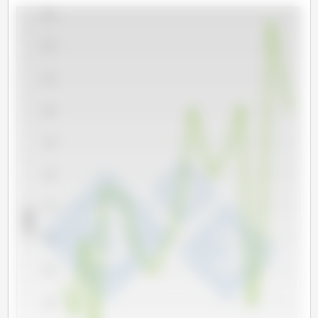
1,300
1,200
1,100
1,000
900
800
700
x 1000 t
600
500
400