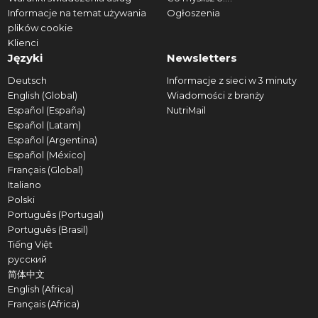
Informacje na temat używania
Ogłoszenia
plików cookie
Klienci
Języki
Newsletters
Deutsch
Informacje z sieci w 3 minuty
English (Global)
Wiadomości z branży
Español (España)
NutriMail
Español (Latam)
Español (Argentina)
Español (México)
Français (Global)
Italiano
Polski
Português (Portugal)
Português (Brasil)
Tiếng Việt
русский
简体中文
English (Africa)
Français (Africa)