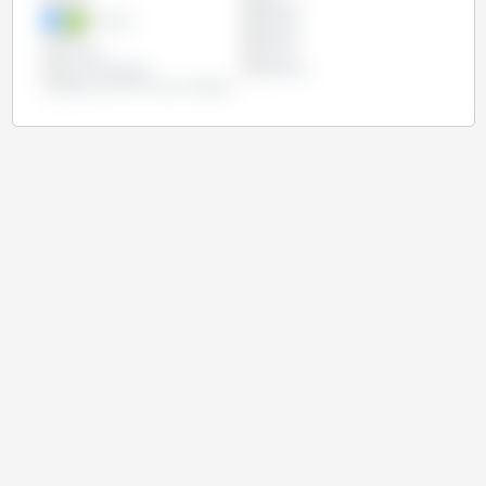
Izrael
Japonia
Jordania
Kuwejt
Libia
Maroko
Tunezja
Turcja
Unia Europejska
Wietnam
Zjednoczone Emiraty Arabskie