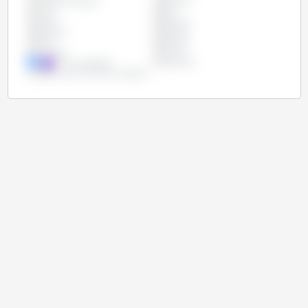
Arabia Saudyjska
Brazylia
Chiny
Iran
Izrael
Japonia
Jordania
Kuwejt
Libia
Maroko
Tunezja
Turcja
Unia Europejska
Wietnam
Zjednoczone Emiraty Arabskie