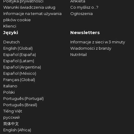
Polityka prywatności
Ankieta
Warunki świadczenia usług
Co myślisz o...?
Informacje na temat używania
Ogłoszenia
plików cookie
Klienci
Języki
Newsletters
Deutsch
Informacje z sieci w 3 minuty
English (Global)
Wiadomości z branży
Español (España)
NutriMail
Español (Latam)
Español (Argentina)
Español (México)
Français (Global)
Italiano
Polski
Português (Portugal)
Português (Brasil)
Tiếng Việt
русский
简体中文
English (Africa)