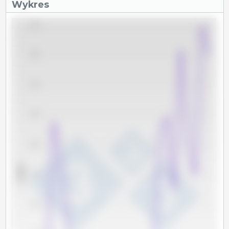
Wykres
2,000
1,800
1,600
1,400
1,200
x 1000 t
1,000
800