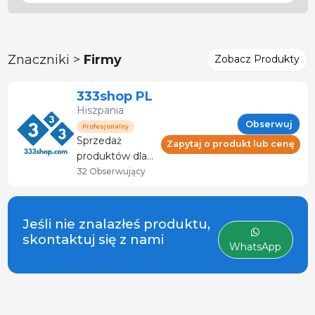
Znaczniki >
Firmy
Zobacz Produkty
333shop PL
Hiszpania
Obserwuj
Profesjonalny
Sprzedaż
Zapytaj o produkt lub cenę
produktów dla
zwierząt
32 Obserwujący
gospodarskich i
sektora
mięsnego.
Jeśli nie znalazłeś produktu,
Doradztwo i
skontaktuj się z nami
WhatsApp
serwis
techniczny.
Specjalistyczny
sklep z
produktami dla