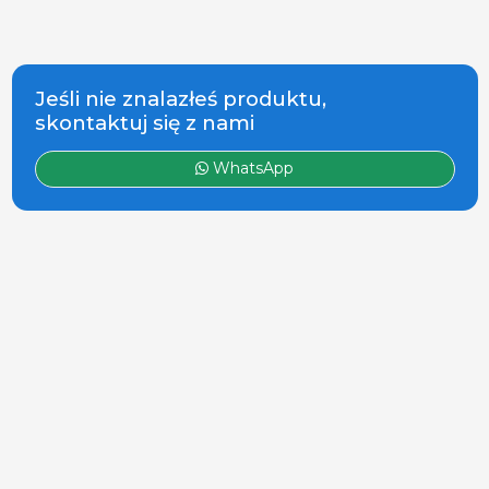
trzody. Ponad
120 marek i
producentów
Jeśli nie znalazłeś produktu,
skontaktuj się z nami
WhatsApp