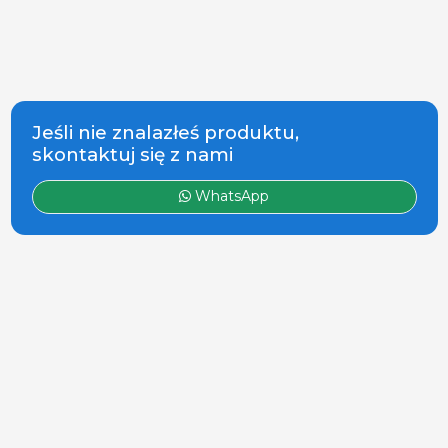
sklep z
produktami dla
trzody. Ponad
120 marek i
producentów
Jeśli nie znalazłeś produktu,
skontaktuj się z nami
WhatsApp