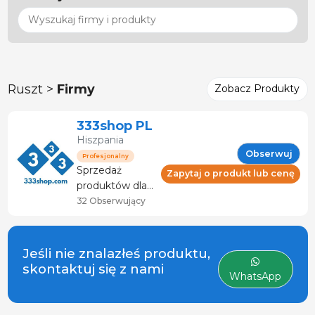
Ruszt >
Firmy
Zobacz Produkty
333shop PL
Hiszpania
Obserwuj
Profesjonalny
Sprzedaż
Zapytaj o produkt lub cenę
produktów dla
zwierząt
32 Obserwujący
gospodarskich i
sektora
mięsnego.
Jeśli nie znalazłeś produktu,
Doradztwo i
skontaktuj się z nami
WhatsApp
serwis
techniczny.
Specjalistyczny