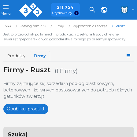
211.754
Użytkownicy
Menu
333
Katalog firm 333
Firmy
Wyposażenie i sprzęt
Ruszt
Jest to przewodnik po firmach i produktach z sektora trzody chlewnej i
zwierząt gospodarskich, od gospodarstwa rolnego po przemysł spożywczy.
Produkty
Firmy
Firmy - Ruszt
(1 Firmy)
Firmy zajmujące się sprzedażą podłóg plastikowych,
betonowych i żeliwnych dostosowanych do potrzeb różnych
gatunków zwierząt
Opublikuj produkt
Szukaj