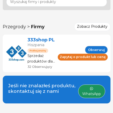
Przegrody >
Firmy
Zobacz Produkty
333shop PL
Hiszpania
Obserwuj
Profesjonalny
Sprzedaż
Zapytaj o produkt lub cenę
produktów dla
zwierząt
32 Obserwujący
gospodarskich i
sektora
mięsnego.
Jeśli nie znalazłeś produktu,
Doradztwo i
skontaktuj się z nami
WhatsApp
serwis
techniczny.
Specjalistyczny
sklep z