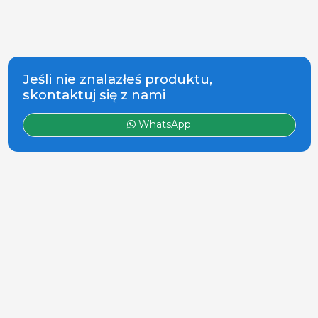
produktami dla
trzody. Ponad
120 marek i
producentów
Jeśli nie znalazłeś produktu,
skontaktuj się z nami
WhatsApp