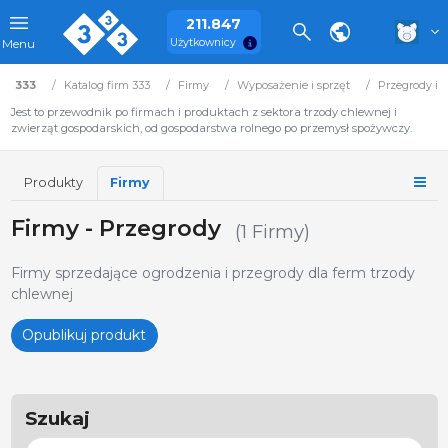
211.847
Użytkownicy
Menu
333
Katalog firm 333
Firmy
Wyposażenie i sprzęt
Przegrody i 
Jest to przewodnik po firmach i produktach z sektora trzody chlewnej i
zwierząt gospodarskich, od gospodarstwa rolnego po przemysł spożywczy.
Produkty
Firmy
Firmy - Przegrody
(1 Firmy)
Firmy sprzedające ogrodzenia i przegrody dla ferm trzody
chlewnej
Opublikuj produkt
Szukaj