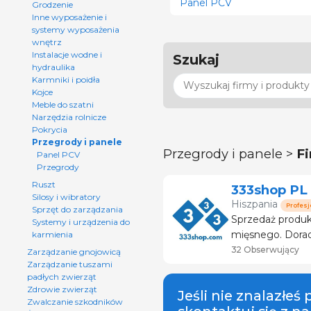
Panel PCV
Grodzenie
Inne wyposażenie i
systemy wyposażenia
wnętrz
Instalacje wodne i
Szukaj
hydraulika
Karmniki i poidła
Kojce
Meble do szatni
Narzędzia rolnicze
Pokrycia
Przegrody i panele
Przegrody i panele >
F
Panel PCV
Przegrody
Ruszt
333shop PL
Silosy i wibratory
Hiszpania
Profesj
Sprzęt do zarządzania
Sprzedaż produk
Systemy i urządzenia do
mięsnego. Doradztwo i serwis techniczny. Specjalistyczny
karmienia
sklep z produktami dla trz
32 Obserwujący
Zarządzanie gnojowicą
producentów
Zarządzanie tuszami
padłych zwierząt
Zdrowie zwierząt
Jeśli nie znalazłeś
Zwalczanie szkodników