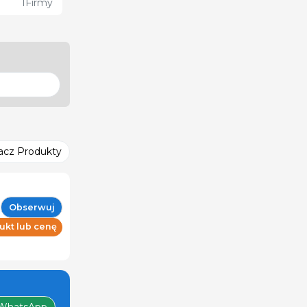
1
Firmy
acz Produkty
Obserwuj
ukt lub cenę