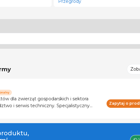
Przegrody
irmy
Zob
onalny
tów dla zwierząt gospodarskich i sektora
Zapytaj o prod
ody. Ponad 120 marek i
 produktu,