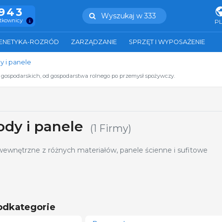
.943
Wyszukaj w 333
ytkownicy
P
ENETYKA-ROZRÓD
ZARZĄDZANIE
SPRZĘT I WYPOSAŻENIE
y i panele
t gospodarskich, od gospodarstwa rolnego po przemysł spożywczy.
ody i panele
(1 Firmy)
ewnętrzne z różnych materiałów, panele ścienne i sufitowe
odkategorie