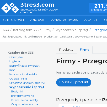
3tres3.com
211
Społeczność branży trzody
Faktyczni uż
chlewnej
AKTUALNOŚCI
ZDROWIE
RYNKI-EKONOMIA
ŻYWIENIE
G
333
Katalog firm 333
Firmy
Wyposażenie i sprzęt
Przegrod
Jest to przewodnik po firmach i produktach z sektora trzody chlewnej i zwierzą
Produkty
Firmy
Katalog firm 333
Genetyka
Firmy - Przegr
Higiena
Identyfikacja zwierząt
Inne
Firmy sprzedające przegrody w
Kontrola środowiska
Odzież i PPE
Opublikuj produkt
Sztuczne unasienianie (AI)
Wyposażenie i sprzęt
Budynki
prefabrykowane
Przegrody i panele >
P
Drzwi, okna i rolety
Gospodarka wodna