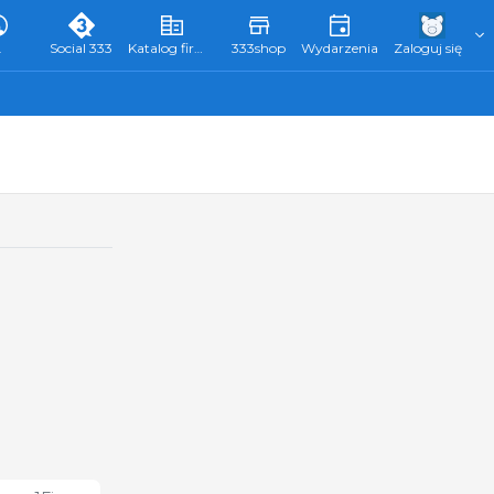
L
Social 333
Katalog firm 333
333shop
Wydarzenia
Zaloguj się