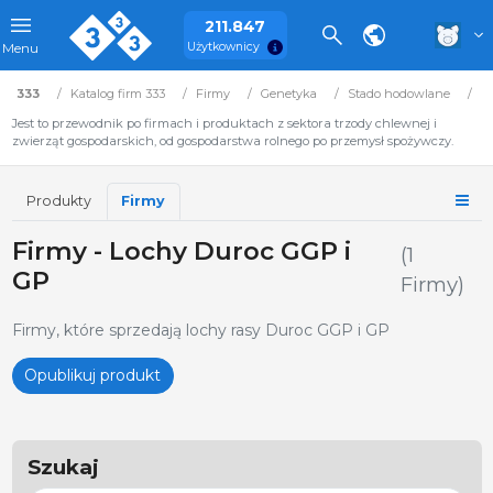
211.847
Użytkownicy
Menu
333
Katalog firm 333
Firmy
Genetyka
Stado hodowlane
D
Jest to przewodnik po firmach i produktach z sektora trzody chlewnej i
zwierząt gospodarskich, od gospodarstwa rolnego po przemysł spożywczy.
Produkty
Firmy
Firmy - Lochy Duroc GGP i
(1
GP
Firmy)
Firmy, które sprzedają lochy rasy Duroc GGP i GP
Opublikuj produkt
Szukaj