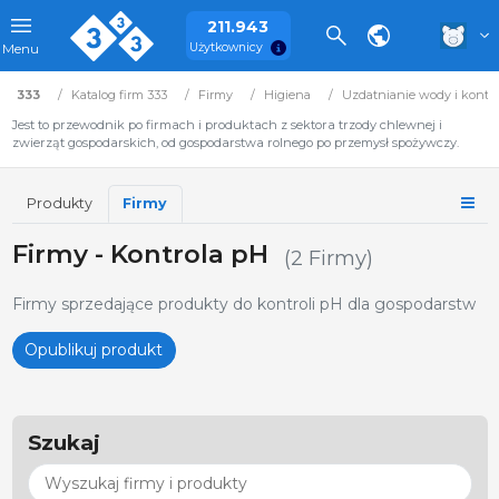
211.943
Użytkownicy
Menu
333
Katalog firm 333
Firmy
Higiena
Uzdatnianie wody i kontro
Jest to przewodnik po firmach i produktach z sektora trzody chlewnej i
zwierząt gospodarskich, od gospodarstwa rolnego po przemysł spożywczy.
Produkty
Firmy
Firmy - Kontrola pH
(2 Firmy)
Firmy sprzedające produkty do kontroli pH dla gospodarstw
Opublikuj produkt
Szukaj