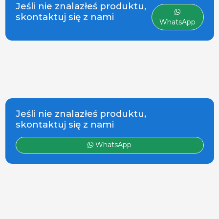
do uzdatniania wody, oferując
Jeśli nie znalazłeś produktu,
trzody. Ponad
innowacyjne i wydajne
skontaktuj się z nami
120 marek i
WhatsApp
rozwiązania dla hodowli
producentów
zwierząt. Naszym celem jest
optym
Jeśli nie znalazłeś produktu,
skontaktuj się z nami
WhatsApp