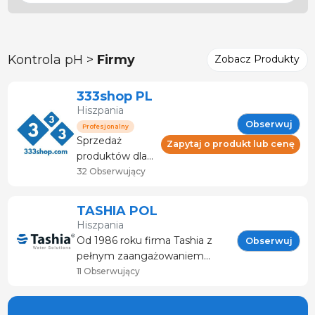
Kontrola pH >
Firmy
Zobacz Produkty
333shop PL
Hiszpania
Obserwuj
Profesjonalny
Sprzedaż
Zapytaj o produkt lub cenę
produktów dla
zwierząt
32 Obserwujący
gospodarskich i
sektora
TASHIA POL
mięsnego.
Hiszpania
Doradztwo i
Od 1986 roku firma Tashia z
Obserwuj
serwis
pełnym zaangażowaniem
techniczny.
działa na rzecz jakości w
11 Obserwujący
Specjalistyczny
projektowaniu, produkcji,
sklep z
instalacji i sprzedaży systemów
produktami dla