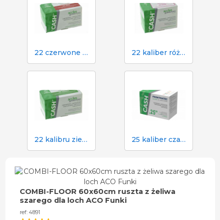
22 czerwone naboje do paralizatora gotówkowego w rzeźni
22 kaliber różowy nabój do paralizatora gotówkowego w rzeźni
22 kalibru zielone naboje do paralizatora gotówkowego w rzeźni
25 kaliber czarny nabój do paralizatora gotówkowego w rzeźni
COMBI-FLOOR 60x60cm ruszta z żeliwa
szarego dla loch ACO Funki
ref: 4891