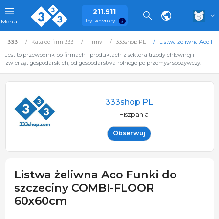
211.911
Użytkownicy
Menu
333
Katalog firm 333
Firmy
333shop PL
Listwa żeliwna Aco F
Jest to przewodnik po firmach i produktach z sektora trzody chlewnej i
zwierząt gospodarskich, od gospodarstwa rolnego po przemysł spożywczy.
333shop PL
Hiszpania
Obserwuj
Listwa żeliwna Aco Funki do
szczeciny COMBI-FLOOR
60x60cm