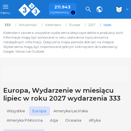
211.943
Użytkownicy
Menu
333
Aktualności
Kalendarz
Europa
2027
lipiec
Kalendarz zawiera wszystkie wydarzenia dotyczące sektora produkcji świń.
Informacje mogą być sortowane w celu ułatwienia wyszukiwania
niezbędnych informacji. Dołączona mapa pomoże dotrzeć na miejsce.
Wydarzenia mogą być importowane jednym kliknięciem do kalendarzy
Google, Yahoo lub Outlook.
Europa, Wydarzenie w miesiącu
lipiec w roku 2027 wydarzenia 333
Wszystkie
Europa
Ameryka Łacińska
Ameryka Północna
Azja
Oceania
Afryka