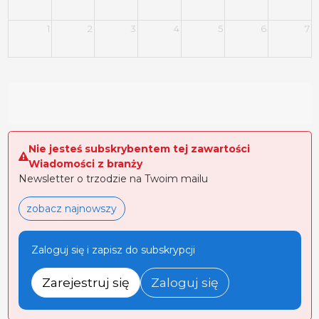
1
2
3
4
5
6
7
Nie jesteś subskrybentem tej zawartości
Wiadomości z branży
Newsletter o trzodzie na Twoim mailu
zobacz najnowszy
Zaloguj się i zapisz do subskrypcji
Zarejestruj się
Zaloguj się