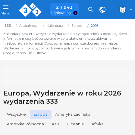
211.943
Użytkownicy
Menu
333
Aktualności
Kalendarz
Europa
2026
Kalendarz zawiera wszystkie wydarzenia dotyczące sektora produkcji świń.
Informacje mogą być sortowane w celu ułatwienia wyszukiwania
niezbędnych informacji. Dołączona mapa pomoże dotrzeć na miejsce.
Wydarzenia mogą być importowane jednym kliknięciem do kalendarzy
Google, Yahoo lub Outlook.
Europa, Wydarzenie w roku 2026
wydarzenia 333
Wszystkie
Europa
Ameryka Łacińska
Ameryka Północna
Azja
Oceania
Afryka