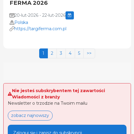
FERMA 2026
20-lut-2026 - 22-lut-2026
Polska
https://targiferma.com.pl
1
2
3
4
5
>>
Nie jesteś subskrybentem tej zawartości
Wiadomości z branży
Newsletter o trzodzie na Twoim mailu
zobacz najnowszy
Zaloguj się i zapisz do subskrypcji