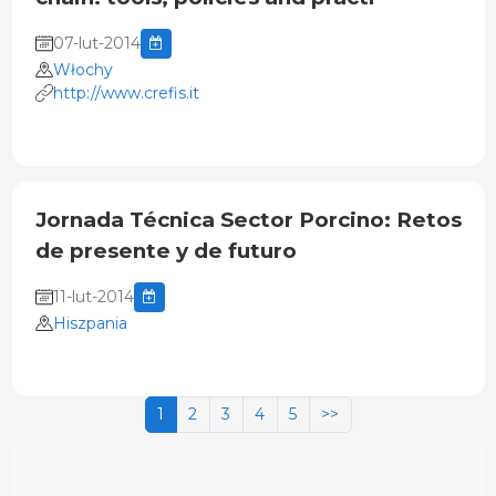
07-lut-2014
Włochy
http://www.crefis.it
Jornada Técnica Sector Porcino: Retos
de presente y de futuro
11-lut-2014
Hiszpania
1
2
3
4
5
>>