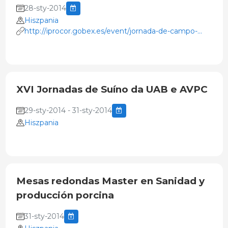
28-sty-2014
Hiszpania
http://iprocor.gobex.es/event/jornada-de-campo-
sobre-enfermedades-y-plagas-en-la-dehesa-
alconchel-28
XVI Jornadas de Suíno da UAB e AVPC
29-sty-2014 - 31-sty-2014
Hiszpania
Mesas redondas Master en Sanidad y
producción porcina
31-sty-2014