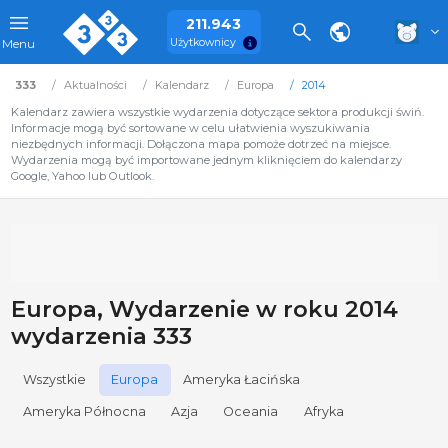
211.943
Użytkownicy
Menu
333
Aktualności
Kalendarz
Europa
2014
Kalendarz zawiera wszystkie wydarzenia dotyczące sektora produkcji świń.
Informacje mogą być sortowane w celu ułatwienia wyszukiwania
niezbędnych informacji. Dołączona mapa pomoże dotrzeć na miejsce.
Wydarzenia mogą być importowane jednym kliknięciem do kalendarzy
Google, Yahoo lub Outlook.
Europa, Wydarzenie w roku 2014
wydarzenia 333
Wszystkie
Europa
Ameryka Łacińska
Ameryka Północna
Azja
Oceania
Afryka