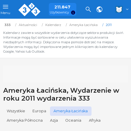
211.847
Użytkownicy
Menu
333
Aktualności
Kalendarz
Ameryka Łacińska
2011
Kalendarz zawiera wszystkie wydarzenia dotyczące sektora produkcji świń.
Informacje mogą być sortowane w celu ułatwienia wyszukiwania
niezbędnych informacji. Dołączona mapa pomoże dotrzeć na miejsce.
Wydarzenia mogą być importowane jednym kliknięciem do kalendarzy
Google, Yahoo lub Outlook.
Ameryka Łacińska, Wydarzenie w
roku 2011 wydarzenia 333
Wszystkie
Europa
Ameryka Łacińska
Ameryka Północna
Azja
Oceania
Afryka