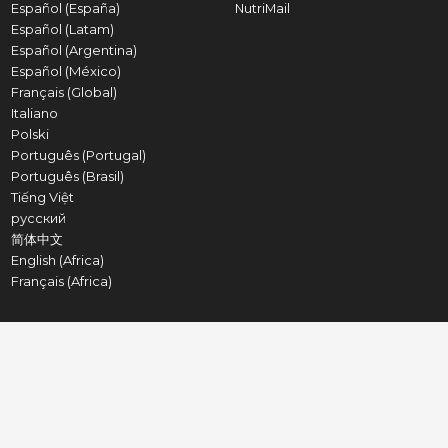
Español (España)
NutriMail
Español (Latam)
Español (Argentina)
Español (México)
Français (Global)
Italiano
Polski
Português (Portugal)
Português (Brasil)
Tiếng Việt
русский
简体中文
English (Africa)
Français (Africa)