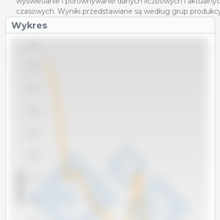
wyświetlanie i porównywanie danych liczbowych i aktualnyc
czasowych. Wyniki przedstawiane są według grup produkcy
Wykres
1,625
1,600
1,575
1,550
1,525
1,500
x 1000 sztuk
1,475
1,450