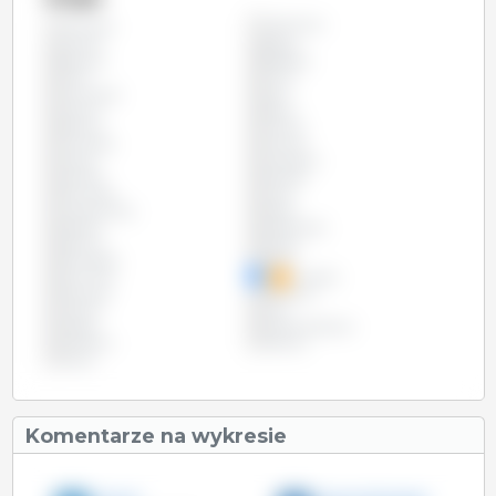
Argentyna
Wszystko
Austria
Belgia
Brazylia
Bułgaria
Chile
Chiny
Chorwacja
Cypr
Czechy
Dania
Estonia
Filipiny
Finlandia
Francja
Grecja
Hiszpania
Irlandia
Kanada
Kolumbia
Litwa
Luksemburg
Malta
Meksyk
Niderlandy
Niemcy
Polska
Portugalia
Rosja
Rumunia
Szwecja
Słowacja
Słowenia
Tajwan
USA
Węgry
Wielka Brytania
Wietnam
Włochy
Łotwa
Komentarze na wykresie