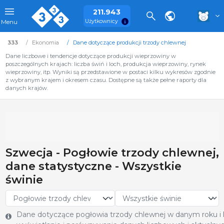
211.943
Użytkownicy
Menu
333
Ekonomia
Dane dotyczące produkcji trzody chlewnej
Dane liczbowe i tendencje dotyczące produkcji wieprzowiny w
poszczególnych krajach: liczba świń i loch, produkcja wieprzowiny, rynek
wieprzowiny, itp. Wyniki są przedstawione w postaci kilku wykresów zgodnie
z wybranym krajem i okresem czasu. Dostępne są także pełne raporty dla
danych krajów.
Szwecja - Pogłowie trzody chlewnej,
dane statystyczne - Wszystkie
świnie
Dane dotyczące pogłowia trzody chlewnej w danym roku i kr