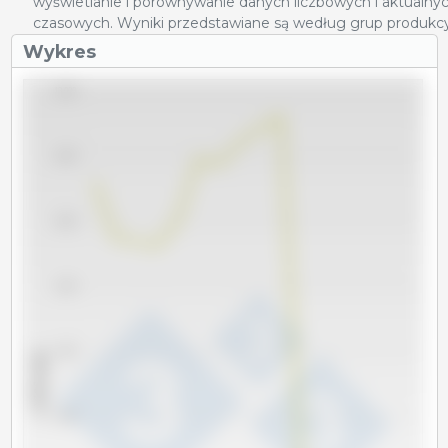
wyświetlanie i porównywanie danych liczbowych i aktualnyc
czasowych. Wyniki przedstawiane są według grup produkcy
Wykres
13,000
12,500
12,000
11,500
11,000
x 1000 sztuk
10,500