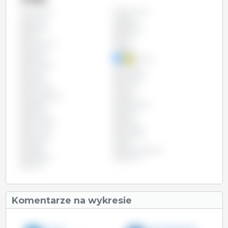
Argentyna
Wszystko
Austria
Belgia
Brazylia
Bułgaria
Chile
Chiny
Chorwacja
Cypr
Czechy
Dania
Estonia
Filipiny
Finlandia
Francja
Grecja
Hiszpania
Irlandia
Kanada
Kolumbia
Litwa
Luksemburg
Malta
Meksyk
Niderlandy
Niemcy
Polska
Portugalia
Rosja
Rumunia
Szwecja
Słowacja
Słowenia
Tajwan
USA
Węgry
Wielka Brytania
Wietnam
Włochy
Łotwa
Komentarze na wykresie