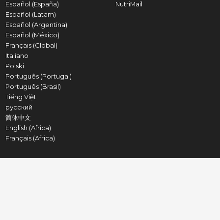
Español (España)
NutriMail
Español (Latam)
Español (Argentina)
Español (México)
Français (Global)
Italiano
Polski
Português (Portugal)
Português (Brasil)
Tiếng Việt
русский
简体中文
English (Africa)
Français (Africa)