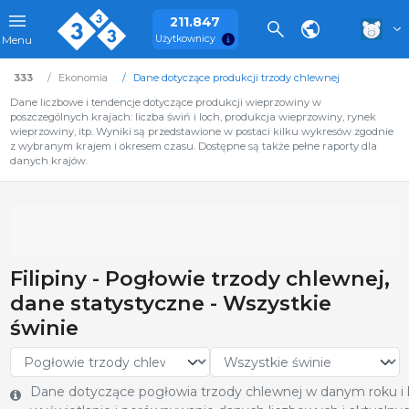
211.847
Użytkownicy
Menu
333
Ekonomia
Dane dotyczące produkcji trzody chlewnej
Dane liczbowe i tendencje dotyczące produkcji wieprzowiny w
poszczególnych krajach: liczba świń i loch, produkcja wieprzowiny, rynek
wieprzowiny, itp. Wyniki są przedstawione w postaci kilku wykresów zgodnie
z wybranym krajem i okresem czasu. Dostępne są także pełne raporty dla
danych krajów.
Filipiny - Pogłowie trzody chlewnej,
dane statystyczne - Wszystkie
świnie
Dane dotyczące pogłowia trzody chlewnej w danym roku i kr