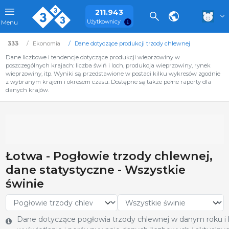
211.943
Użytkownicy
Menu
333
Ekonomia
Dane dotyczące produkcji trzody chlewnej
Dane liczbowe i tendencje dotyczące produkcji wieprzowiny w
poszczególnych krajach: liczba świń i loch, produkcja wieprzowiny, rynek
wieprzowiny, itp. Wyniki są przedstawione w postaci kilku wykresów zgodnie
z wybranym krajem i okresem czasu. Dostępne są także pełne raporty dla
danych krajów.
Łotwa - Pogłowie trzody chlewnej,
dane statystyczne - Wszystkie
świnie
Dane dotyczące pogłowia trzody chlewnej w danym roku i kr