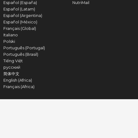
Español (España)
NutriMail
Español (Latam)
Español (Argentina)
Español (México)
Français (Global)
Italiano
Polski
Português (Portugal)
Português (Brasil)
Tiếng Việt
русский
简体中文
English (Africa)
Français (Africa)