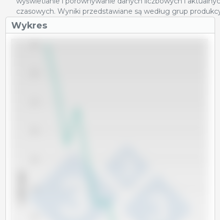
wyświetlanie i porównywanie danych liczbowych i aktualnyc
czasowych. Wyniki przedstawiane są według grup produkcy
Wykres
390
380
370
360
350
x 1000 sztuk
340
330