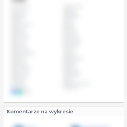
Argentyna
Wszystko
Austria
Belgia
Brazylia
Bułgaria
Chile
Chiny
Chorwacja
Cypr
Czechy
Dania
Estonia
Filipiny
Finlandia
Francja
Grecja
Hiszpania
Irlandia
Kanada
Kolumbia
Litwa
Luksemburg
Malta
Meksyk
Niderlandy
Niemcy
Polska
Portugalia
Rosja
Rumunia
Szwecja
Słowacja
Słowenia
Tajwan
USA
Węgry
Wielka Brytania
Wietnam
Włochy
Łotwa
Komentarze na wykresie