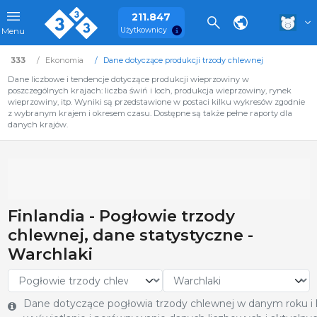
211.847
Użytkownicy
Menu
333
Ekonomia
Dane dotyczące produkcji trzody chlewnej
Dane liczbowe i tendencje dotyczące produkcji wieprzowiny w
poszczególnych krajach: liczba świń i loch, produkcja wieprzowiny, rynek
wieprzowiny, itp. Wyniki są przedstawione w postaci kilku wykresów zgodnie
z wybranym krajem i okresem czasu. Dostępne są także pełne raporty dla
danych krajów.
Finlandia - Pogłowie trzody
chlewnej, dane statystyczne -
Warchlaki
Dane dotyczące pogłowia trzody chlewnej w danym roku i kr