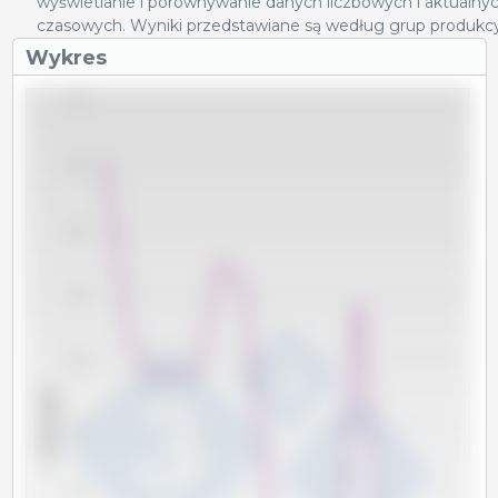
wyświetlanie i porównywanie danych liczbowych i aktualnyc
czasowych. Wyniki przedstawiane są według grup produkcy
Wykres
370
360
350
340
330
x 1000 sztuk
320
310