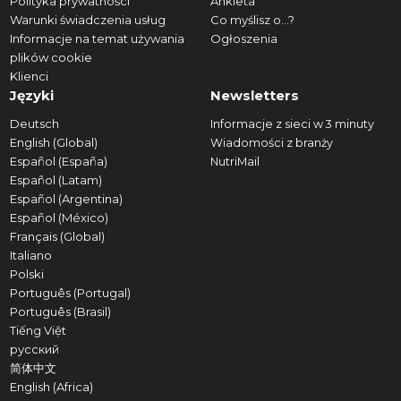
Polityka prywatności
Ankieta
Warunki świadczenia usług
Co myślisz o...?
Informacje na temat używania
Ogłoszenia
plików cookie
Klienci
Języki
Newsletters
Deutsch
Informacje z sieci w 3 minuty
English (Global)
Wiadomości z branży
Español (España)
NutriMail
Español (Latam)
Español (Argentina)
Español (México)
Français (Global)
Italiano
Polski
Português (Portugal)
Português (Brasil)
Tiếng Việt
русский
简体中文
English (Africa)