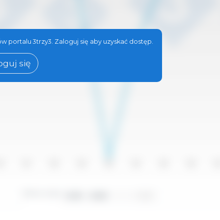
w portalu 3trzy3. Zaloguj się aby uzyskać dostęp.
oguj się
16
2017
2018
2019
2020
2021
2022
2023
20
Okres czasu:
2010 - 2025