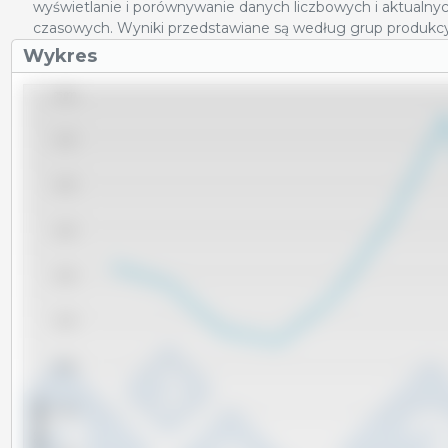
wyświetlanie i porównywanie danych liczbowych i aktualnyc
czasowych. Wyniki przedstawiane są według grup produkcy
Wykres
25,000
24,500
24,000
23,500
23,000
22,500
22,000
x 1000 sztuk
21,500