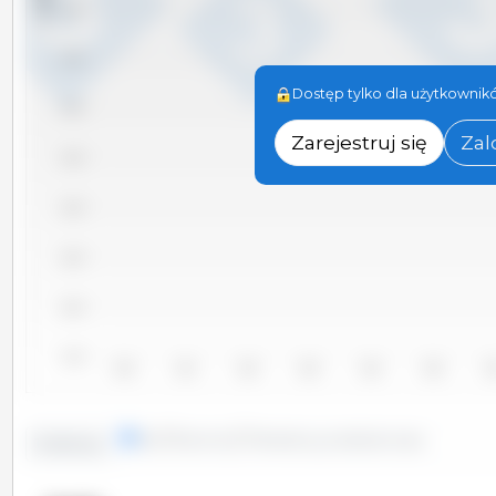
21,000
20,500
Dostęp tylko dla użytkownikó
20,000
Zarejestruj się
Zal
19,500
19,000
18,500
18,000
17,500
2010
2011
2012
2013
2014
2015
20
linie
kolumny
Określony przedział czasu
Tendencja: