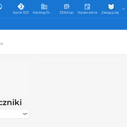
L
Social 333
Katalog firm 333
333shop
Wydarzenia
Zaloguj się
są
czniki