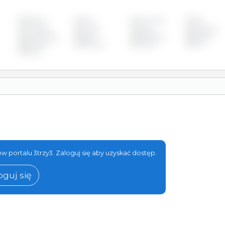
Bułgaria
Chile
Chorwacja
Cypr
Finlandia
Francja
Grecja
Hiszpania
Luksemburg
Malta
Niderlandy
Niemcy
Słowacja
Słowenia
Tajwan
USA
Łotwa
w portalu 3trzy3. Zaloguj się aby uzyskać dostęp.
oguj się