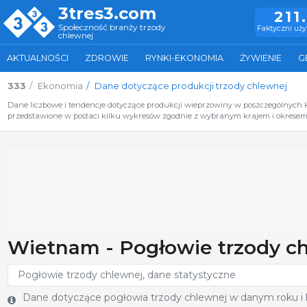
3tres3.com
211
Społeczność branży trzody
Faktyczni uż
chlewnej
AKTUALNOŚCI
ZDROWIE
RYNKI-EKONOMIA
ŻYWIENIE
G
333
Ekonomia
Dane dotyczące produkcji trzody chlewnej
Dane liczbowe i tendencje dotyczące produkcji wieprzowiny w poszczególnych kra
przedstawione w postaci kilku wykresów zgodnie z wybranym krajem i okresem 
Wietnam - Pogłowie trzody chl
Dane dotyczące pogłowia trzody chlewnej w danym roku i kr