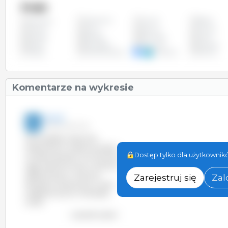
Kraje
Argentyna
Austria
Belgia
Wszystko
Czechy
Dania
Estonia
Filipiny
Irlandia
Kanada
Kolumbia
Litwa
Polska
Portugalia
Rumunia
Szwecja
Węgry
Wielka Brytania
Wietnam
Włochy
Komentarze na wykresie
3trzy3
27-gru-2013 17:30
Mimo spadku liczby loch
hodowlanych, liczba tuczników
Dostęp tylko dla użytkownikó
wzrosła o ponad 7 mln (20,9%) w
ciągu ostatnich 15 lat w Stanach
Zjednoczonych. Znacznie
Zarejestruj się
Zal
bardziej umiarkowany wzrost
zaobserwowano w Kanadzie
(4,3%).
wyświetl wykres