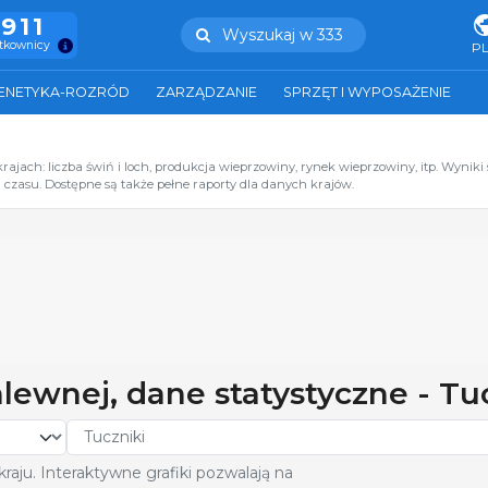
.911
Wyszukaj w 333
ytkownicy
P
ENETYKA-ROZRÓD
ZARZĄDZANIE
SPRZĘT I WYPOSAŻENIE
jach: liczba świń i loch, produkcja wieprzowiny, rynek wieprzowiny, itp. Wyniki 
czasu. Dostępne są także pełne raporty dla danych krajów.
ewnej, dane statystyczne - Tu
aju. Interaktywne grafiki pozwalają na