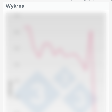
Wykres
7,000
6,800
6,600
6,400
6,200
x 1000 sztuk
6,000