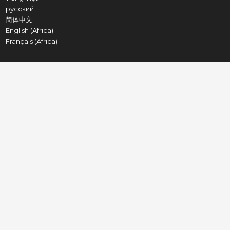
русский
简体中文
English (Africa)
Français (Africa)