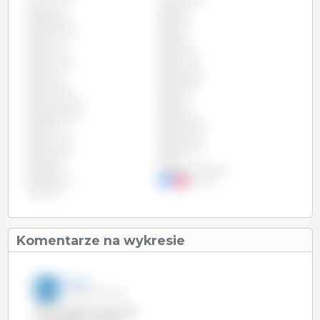
Austria
Belgia
Bułgaria
Chile
Chorwacja
Cypr
Czechy
Dania
Estonia
Filipiny
Finlandia
Francja
Grecja
Hiszpania
Irlandia
Kanada
Kolumbia
Litwa
Luksemburg
Malta
Niderlandy
Niemcy
Polska
Portugalia
Rumunia
Szwecja
Słowacja
Słowenia
Tajwan
USA
Węgry
Wielka Brytania
Wietnam
Włochy
Łotwa
Komentarze na wykresie
3trzy3
27-gru-2013 17:30
Mimo spadku liczby loch