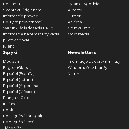
Reklama
Pytanie tygodnia
Skontaktuj się z nami
Autorzy
Informacje prawne
Humor
Polityka prywatności
Ankieta
Warunki świadczenia usług
Co myślisz o...?
Informacje na temat używania
Ogłoszenia
plików cookie
Klienci
Języki
Newsletters
Deutsch
Informacje z sieci w 3 minuty
English (Global)
Wiadomości z branży
Español (España)
NutriMail
Español (Latam)
Español (Argentina)
Español (México)
Français (Global)
Italiano
Polski
Português (Portugal)
Português (Brasil)
Tiếng Việt