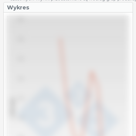
Wykres
2,800
2,780
2,760
2,740
2,720
x 1000 sztuk
2,700