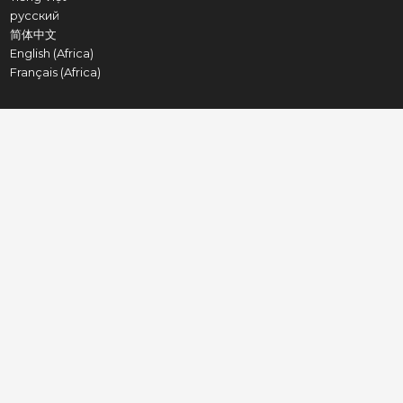
русский
简体中文
English (Africa)
Français (Africa)