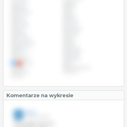
Austria
Belgia
Bułgaria
Chile
Chorwacja
Cypr
Czechy
Dania
Estonia
Filipiny
Finlandia
Francja
Grecja
Hiszpania
Irlandia
Kanada
Kolumbia
Litwa
Luksemburg
Malta
Niderlandy
Niemcy
Polska
Portugalia
Rumunia
Szwecja
Słowacja
Słowenia
Tajwan
USA
Węgry
Wielka Brytania
Wietnam
Włochy
Łotwa
Komentarze na wykresie
3trzy3
27-gru-2013 17:30
Mimo spadku liczby loch