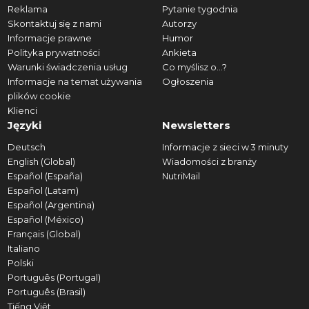
Reklama
Pytanie tygodnia
Skontaktuj się z nami
Autorzy
Informacje prawne
Humor
Polityka prywatności
Ankieta
Warunki świadczenia usług
Co myślisz o...?
Informacje na temat używania
Ogłoszenia
plików cookie
Klienci
Języki
Newsletters
Deutsch
Informacje z sieci w 3 minuty
English (Global)
Wiadomości z branży
Español (España)
NutriMail
Español (Latam)
Español (Argentina)
Español (México)
Français (Global)
Italiano
Polski
Português (Portugal)
Português (Brasil)
Tiếng Việt