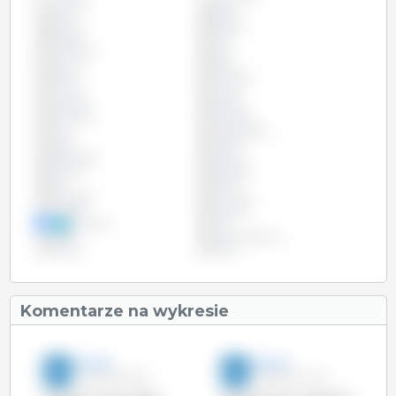
Austria
Belgia
Boliwia
Brazylia
Bułgaria
Chile
Chorwacja
Cypr
Czechy
Dania
Estonia
Finlandia
Francja
Grecja
Hiszpania
Irlandia
Kolumbia
Kostaryka
Litwa
Luksemburg
Malta
Meksyk
Niderlandy
Niemcy
Panama
Paragwaj
Peru
Polska
Portugalia
Rumunia
Szwecja
Słowacja
Słowenia
USA
Węgry
Wielka Brytania
Włochy
Łotwa
Komentarze na wykresie
3trzy3
3trzy3
29-sie-2017 9:26
28-lip-2017 14:51