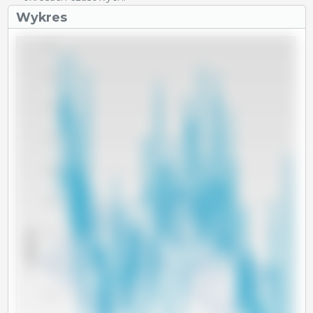
Wykres
2.4
2.3
2.2
2.1
2.0
1.9
x 1000 Tm
1.8
1.7
1.6