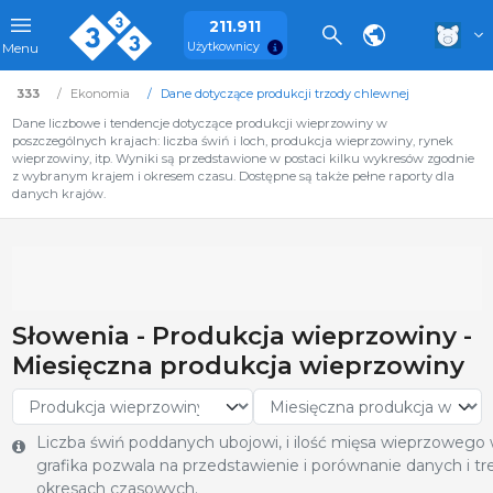
211.911
Użytkownicy
Menu
333
Ekonomia
Dane dotyczące produkcji trzody chlewnej
Dane liczbowe i tendencje dotyczące produkcji wieprzowiny w
poszczególnych krajach: liczba świń i loch, produkcja wieprzowiny, rynek
wieprzowiny, itp. Wyniki są przedstawione w postaci kilku wykresów zgodnie
z wybranym krajem i okresem czasu. Dostępne są także pełne raporty dla
danych krajów.
Słowenia - Produkcja wieprzowiny -
Miesięczna produkcja wieprzowiny
Liczba świń poddanych ubojowi, i ilość mięsa wieprzowego
grafika pozwala na przedstawienie i porównanie danych i 
okresach czasowych.