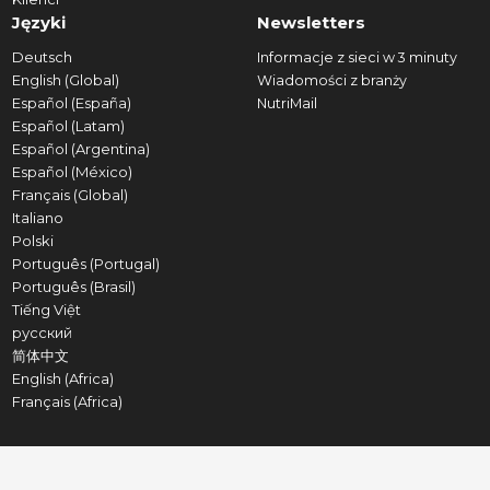
Języki
Newsletters
Deutsch
Informacje z sieci w 3 minuty
English (Global)
Wiadomości z branży
Español (España)
NutriMail
Español (Latam)
Español (Argentina)
Español (México)
Français (Global)
Italiano
Polski
Português (Portugal)
Português (Brasil)
Tiếng Việt
русский
简体中文
English (Africa)
Français (Africa)