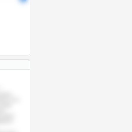
4
odukcja
piała, mimo
drugiej
sie
y liderzy
gają od