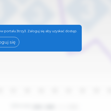
w portalu 3trzy3. Zaloguj się aby uzyskać dostęp.
oguj się
16
2017
2018
2019
2020
2021
2022
2023
20
Okres czasu:
2010 - 2025