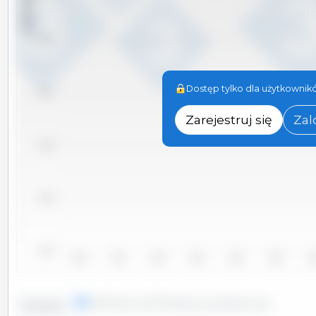
x 1000 sztuk
23,000
Dostęp tylko dla użytkownikó
22,000
Zarejestruj się
Zal
21,000
20,000
19,000
2010
2011
2012
2013
2014
2015
20
linie
kolumny
Określony przedział czasu
Tendencja: