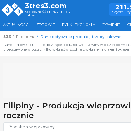
3tres3.com
211
Społeczność branży trzody
Faktyczni uż
chlewnej
AKTUALNOŚCI
ZDROWIE
RYNKI-EKONOMIA
ŻYWIENIE
G
333
Ekonomia
Dane dotyczące produkcji trzody chlewnej
Dane liczbowe i tendencje dotyczące produkcji wieprzowiny w poszczególnych kra
przedstawione w postaci kilku wykresów zgodnie z wybranym krajem i okresem 
Filipiny - Produkcja wieprzo
rocznie