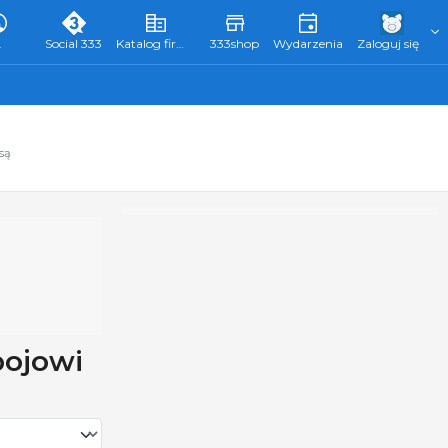
L
Social 333
Katalog firm 333
333shop
Wydarzenia
Zaloguj się
są
bojowi