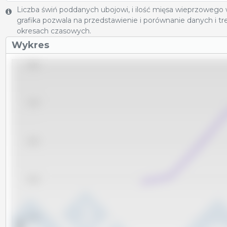
Liczba świń poddanych ubojowi, i ilość mięsa wieprzowego
grafika pozwala na przedstawienie i porównanie danych i 
okresach czasowych.
Wykres
28,000
27,000
26,000
25,000
24,000