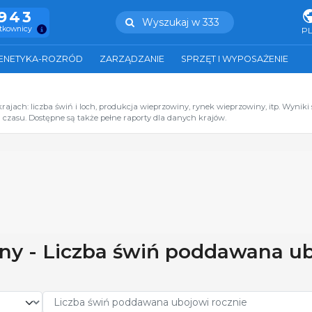
.943
Wyszukaj w 333
ytkownicy
P
ENETYKA-ROZRÓD
ZARZĄDZANIE
SPRZĘT I WYPOSAŻENIE
jach: liczba świń i loch, produkcja wieprzowiny, rynek wieprzowiny, itp. Wyniki 
czasu. Dostępne są także pełne raporty dla danych krajów.
winy - Liczba świń poddawana u