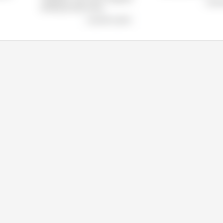
wyświ
produkcja stale rośnie.
wyświetl wykres