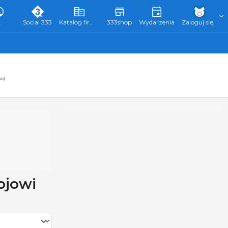
L
Social 333
Katalog firm 333
333shop
Wydarzenia
Zaloguj się
są
ojowi