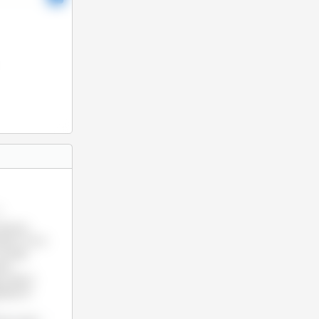
4
odukcja
piała, mimo
drugiej
sie
y liderzy
gają od