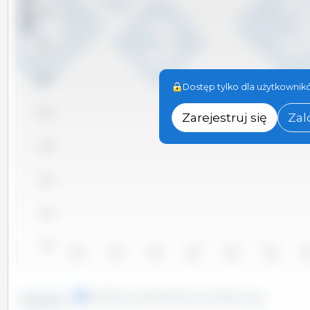
x 1000 sztuk
10,600
10,400
10,200
Dostęp tylko dla użytkownikó
Zarejestruj się
Zal
10,000
9,800
9,600
9,400
9,200
2010
2011
2012
2013
2014
2015
20
linie
kolumny
Określony przedział czasu
Tendencja: