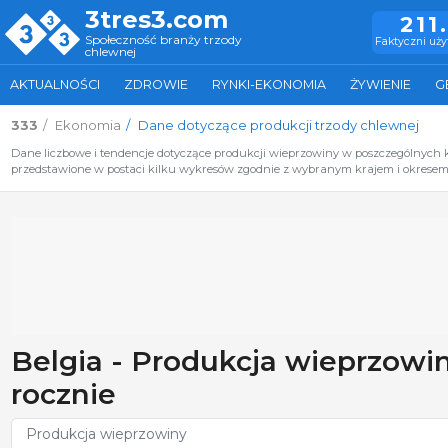
3tres3.com
211
Społeczność branży trzody
Faktyczni uż
chlewnej
AKTUALNOŚCI
ZDROWIE
RYNKI-EKONOMIA
ŻYWIENIE
G
333
Ekonomia
Dane dotyczące produkcji trzody chlewnej
Dane liczbowe i tendencje dotyczące produkcji wieprzowiny w poszczególnych kra
przedstawione w postaci kilku wykresów zgodnie z wybranym krajem i okresem 
Belgia - Produkcja wieprzowi
rocznie