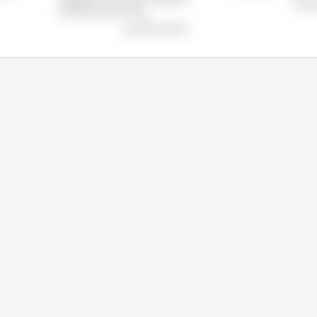
wyświ
produkcja stale rośnie.
wyświetl wykres