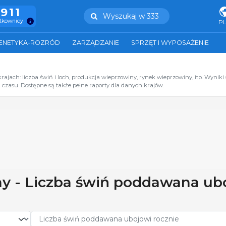
.911
Wyszukaj w 333
ytkownicy
P
ENETYKA-ROZRÓD
ZARZĄDZANIE
SPRZĘT I WYPOSAŻENIE
jach: liczba świń i loch, produkcja wieprzowiny, rynek wieprzowiny, itp. Wyniki 
czasu. Dostępne są także pełne raporty dla danych krajów.
ny - Liczba świń poddawana ub