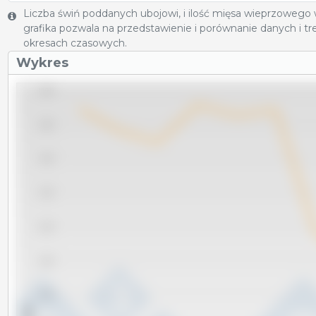
Liczba świń poddanych ubojowi, i ilość mięsa wieprzowego
grafika pozwala na przedstawienie i porównanie danych i 
okresach czasowych.
Wykres
12,000
11,800
11,600
11,400
11,200
11,000
10,800