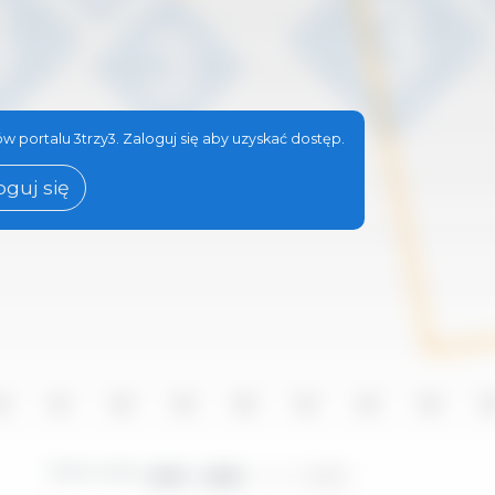
w portalu 3trzy3. Zaloguj się aby uzyskać dostęp.
oguj się
16
2017
2018
2019
2020
2021
2022
2023
20
Okres czasu:
2010 - 2025