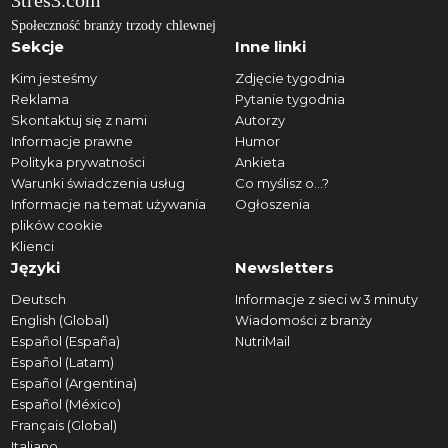
3tres3.com
Społeczność branży trzody chlewnej
Sekcje
Inne linki
Kim jesteśmy
Zdjęcie tygodnia
Reklama
Pytanie tygodnia
Skontaktuj się z nami
Autorzy
Informacje prawne
Humor
Polityka prywatności
Ankieta
Warunki świadczenia usług
Co myślisz o...?
Informacje na temat używania
Ogłoszenia
plików cookie
Klienci
Języki
Newsletters
Deutsch
Informacje z sieci w 3 minuty
English (Global)
Wiadomości z branży
Español (España)
NutriMail
Español (Latam)
Español (Argentina)
Español (México)
Français (Global)
Italiano