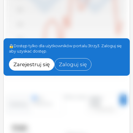
8,000
6,000
4,000
Dostęp tylko dla użytkowników portalu 3trzy3. Zaloguj się
aby uzyskać dostęp.
2,000
Zarejestruj się
Zaloguj się
0
2008
2004
2000
2022
2018
2014
2010
2006
2002
2024
2020
2016
2012
Okres czasu:
linie
2000 -
kolumny
2025
Tendencja:
Kraje