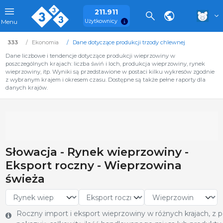
211.911
Użytkownicy
Menu
333
Ekonomia
Dane dotyczące produkcji trzody chlewnej
Dane liczbowe i tendencje dotyczące produkcji wieprzowiny w
poszczególnych krajach: liczba świń i loch, produkcja wieprzowiny, rynek
wieprzowiny, itp. Wyniki są przedstawione w postaci kilku wykresów zgodnie
z wybranym krajem i okresem czasu. Dostępne są także pełne raporty dla
danych krajów.
Słowacja - Rynek wieprzowiny -
Eksport roczny - Wieprzowina
świeża
Roczny import i eksport wieprzowiny w różnych krajach, z