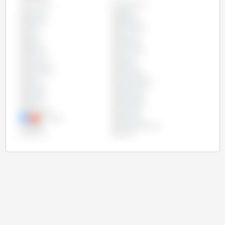
Argentyna
Wszystko
Austria
Belgia
Brazylia
Bułgaria
Chile
Chorwacja
Cypr
Czechy
Dania
Ekwador
Estonia
Finlandia
Francja
Grecja
Hiszpania
Irlandia
Kolumbia
Kostaryka
Litwa
Luksemburg
Meksyk
Niderlandy
Niemcy
Paragwaj
Polska
Portugalia
Rumunia
Szwecja
Słowacja
Słowenia
Węgry
Wielka Brytania
Włochy
Łotwa