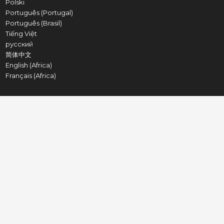
Polski
Português (Portugal)
Português (Brasil)
Tiếng Việt
русский
简体中文
English (Africa)
Français (Africa)