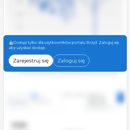
5,000
4,000
3,000
2,000
Dostęp tylko dla użytkowników portalu 3trzy3. Zaloguj się
aby uzyskać dostęp.
1,000
Zarejestruj się
Zaloguj się
0
2025-01
2022-01
2019-01
2016-01
2013-01
2026-01
2010-01
2023-01
2020-01
2017-01
2014-01
2011-01
2024-01
2021-01
2018-01
2015-01
2012-01
Okres czasu:
linie
2010-01 -
kolumny
2026-02
Tendencja:
Kraje