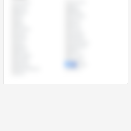
Argentyna
Wszystko
Austria
Belgia
Brazylia
Bułgaria
Chile
Chorwacja
Cypr
Czechy
Dania
Estonia
Finlandia
Francja
Grecja
Hiszpania
Irlandia
Kostaryka
Litwa
Luksemburg
Meksyk
Niderlandy
Niemcy
Polska
Portugalia
Rumunia
Szwecja
Słowacja
Słowenia
Węgry
Wielka Brytania
Włochy
Łotwa