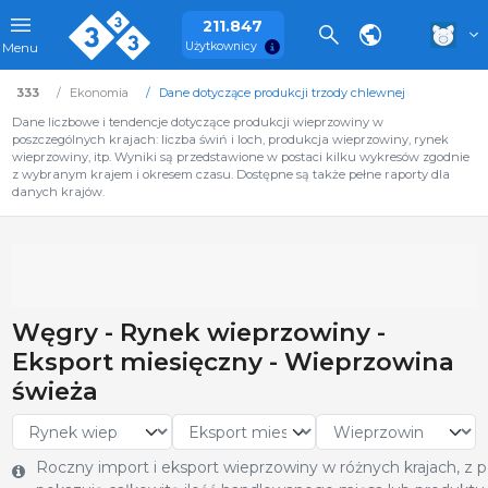
211.847
Użytkownicy
Menu
333
Ekonomia
Dane dotyczące produkcji trzody chlewnej
Dane liczbowe i tendencje dotyczące produkcji wieprzowiny w
poszczególnych krajach: liczba świń i loch, produkcja wieprzowiny, rynek
wieprzowiny, itp. Wyniki są przedstawione w postaci kilku wykresów zgodnie
z wybranym krajem i okresem czasu. Dostępne są także pełne raporty dla
danych krajów.
Węgry - Rynek wieprzowiny -
Eksport miesięczny - Wieprzowina
świeża
Roczny import i eksport wieprzowiny w różnych krajach, z