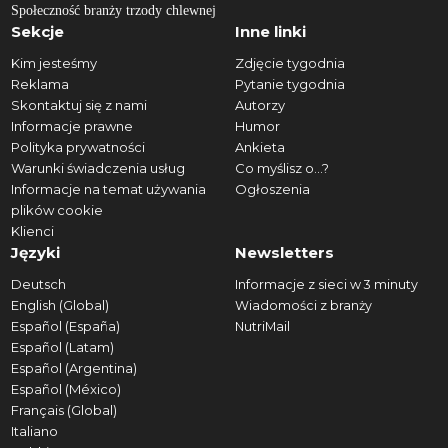
Społeczność branży trzody chlewnej
Sekcje
Inne linki
Kim jesteśmy
Zdjęcie tygodnia
Reklama
Pytanie tygodnia
Skontaktuj się z nami
Autorzy
Informacje prawne
Humor
Polityka prywatności
Ankieta
Warunki świadczenia usług
Co myślisz o...?
Informacje na temat używania
Ogłoszenia
plików cookie
Klienci
Języki
Newsletters
Deutsch
Informacje z sieci w 3 minuty
English (Global)
Wiadomości z branży
Español (España)
NutriMail
Español (Latam)
Español (Argentina)
Español (México)
Français (Global)
Italiano