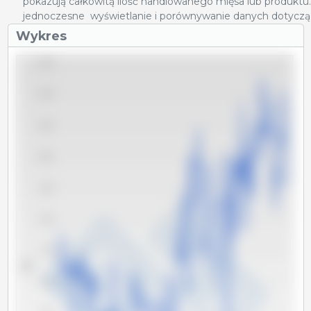
pokazują całkowitą ilość handlowanego mięsa lub produktu
jednoczesne wyświetlanie i porównywanie danych dotyczący
Wykres
13,000
12,000
11,000
10,000
9,000
8,000
7,000
Tm
6,000