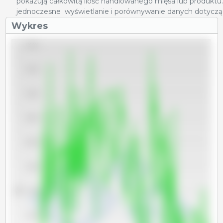
pokazują całkowitą ilość handlowanego mięsa lub produktu
jednoczesne wyświetlanie i porównywanie danych dotyczący
Wykres
120,000
115,000
110,000
105,000
100,000
95,000
Tm
90,000
85,000