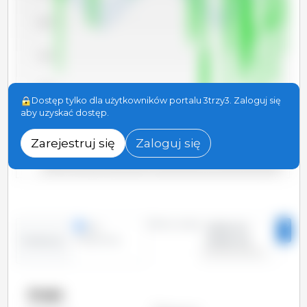
80,000
75,000
70,000
Dostęp tylko dla użytkowników portalu 3trzy3. Zaloguj się
aby uzyskać dostęp.
65,000
Zarejestruj się
Zaloguj się
60,000
2025-01
2022-01
2019-01
2016-01
2013-01
2026-01
2010-01
2023-01
2020-01
2017-01
2014-01
2011-01
2024-01
2021-01
2018-01
2015-01
2012-01
Okres czasu:
linie
2010-01 -
kolumny
2026-02
Tendencja:
Kraje