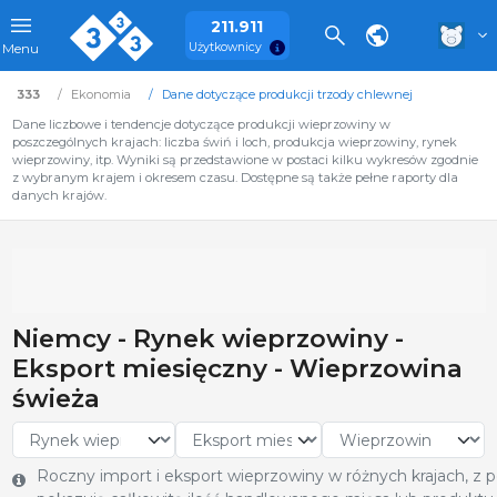
211.911
Użytkownicy
Menu
333
Ekonomia
Dane dotyczące produkcji trzody chlewnej
Dane liczbowe i tendencje dotyczące produkcji wieprzowiny w
poszczególnych krajach: liczba świń i loch, produkcja wieprzowiny, rynek
wieprzowiny, itp. Wyniki są przedstawione w postaci kilku wykresów zgodnie
z wybranym krajem i okresem czasu. Dostępne są także pełne raporty dla
danych krajów.
Niemcy - Rynek wieprzowiny -
Eksport miesięczny - Wieprzowina
świeża
Roczny import i eksport wieprzowiny w różnych krajach, z