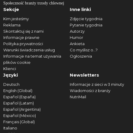
Społeczność branży trzody chlewnej
Sekcje
Inne linki
Kim jesteśmy
Zdjęcie tygodnia
Reklama
Pytanie tygodnia
Skontaktuj się z nami
Autorzy
Informacje prawne
Humor
Polityka prywatności
Ankieta
Warunki świadczenia usług
Co myślisz o...?
Informacje na temat używania
Ogłoszenia
plików cookie
Klienci
Języki
Newsletters
Deutsch
Informacje z sieci w 3 minuty
English (Global)
Wiadomości z branży
Español (España)
NutriMail
Español (Latam)
Español (Argentina)
Español (México)
Français (Global)
Italiano