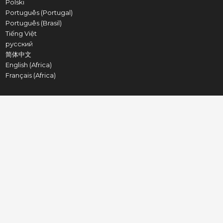
Polski
Português (Portugal)
Português (Brasil)
Tiếng Việt
русский
简体中文
English (Africa)
Français (Africa)