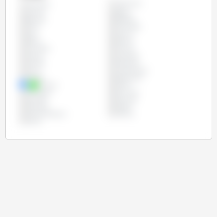
Argentyna
Wszystko
Austria
Belgia
Brazylia
Bułgaria
Chile
Chorwacja
Cypr
Czechy
Dania
Estonia
Finlandia
Francja
Grecja
Hiszpania
Irlandia
Kostaryka
Litwa
Luksemburg
Meksyk
Niderlandy
Niemcy
Polska
Portugalia
Rumunia
Szwecja
Słowacja
Słowenia
Węgry
Wielka Brytania
Włochy
Łotwa