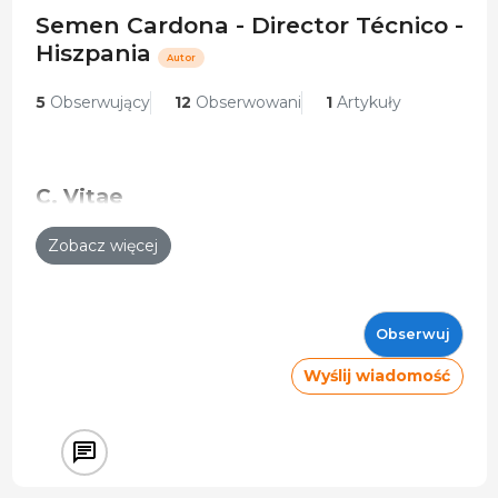
Semen Cardona - Director Técnico -
Hiszpania
Autor
5
Obserwujący
12
Obserwowani
1
Artykuły
C. Vitae
Director Técnico
Zobacz więcej
Semen Cardona
1998 - Obecnie
Obserwuj
Wyślij wiadomość