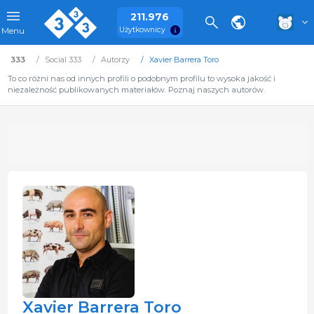
211.976
Użytkownicy
Menu
333
Social 333
Autorzy
Xavier Barrera Toro
To co różni nas od innych profili o podobnym profilu to wysoka jakość i
niezależność publikowanych materiałów. Poznaj naszych autorów.
Xavier Barrera Toro