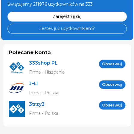
Świętujemy 211976 użytkowników na 333!
Zarejestruj się
Jesteś już użytkownikiem?
Polecane konta
333shop PL
Obserwuj
Firma - Hiszpania
JHJ
Obserwuj
Firma - Polska
3trzy3
Obserwuj
Firma - Polska