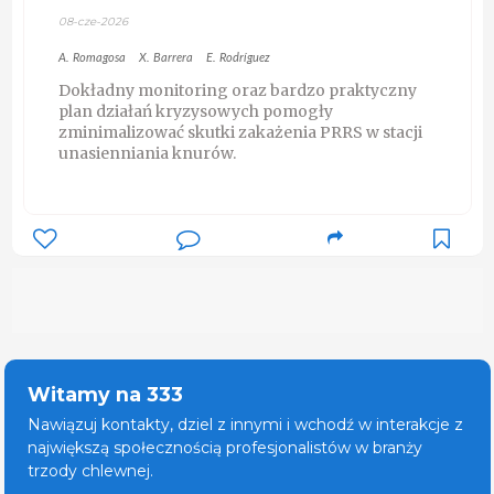
08-cze-2026
A. Romagosa
X. Barrera
E. Rodríguez
Dokładny monitoring oraz bardzo praktyczny
plan działań kryzysowych pomogły
zminimalizować skutki zakażenia PRRS w stacji
unasienniania knurów.
Witamy na 333
Nawiązuj kontakty, dziel z innymi i wchodź w interakcje z
największą społecznością profesjonalistów w branży
trzody chlewnej.